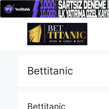
İçeriğe
atla
Bettitanic
Bettitanic