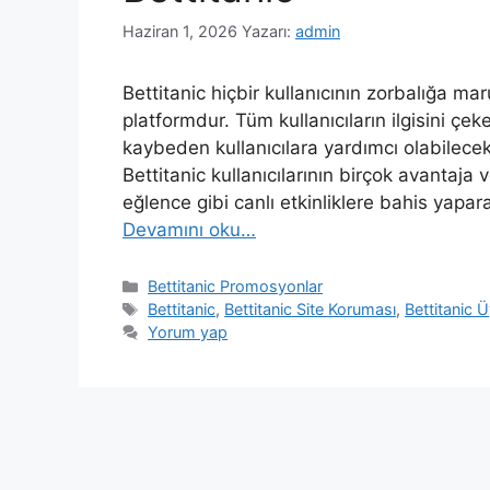
Haziran 1, 2026
Yazarı:
admin
Bettitanic hiçbir kullanıcının zorbalığa ma
platformdur. Tüm kullanıcıların ilgisini çek
kaybeden kullanıcılara yardımcı olabilecek
Bettitanic kullanıcılarının birçok avantaja
eğlence gibi canlı etkinliklere bahis yapar
Devamını oku…
Kategoriler
Bettitanic Promosyonlar
Etiketler
Bettitanic
,
Bettitanic Site Koruması
,
Bettitanic Ü
Yorum yap