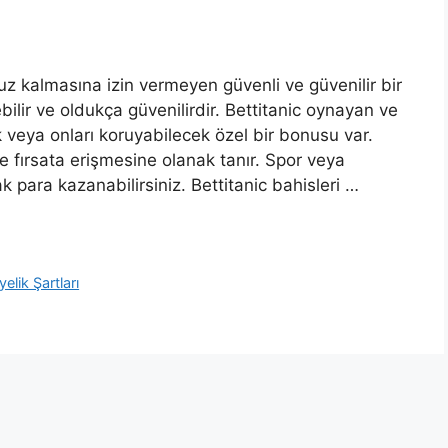
ruz kalmasına izin vermeyen güvenli ve güvenilir bir
ebilir ve oldukça güvenilirdir. Bettitanic oynayan ve
 veya onları koruyabilecek özel bir bonusu var.
 ve fırsata erişmesine olanak tanır. Spor veya
ak para kazanabilirsiniz. Bettitanic bahisleri …
yelik Şartları