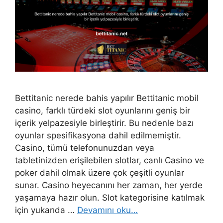
Bettitanic nerede bahis yapılır Bettitanic mobil
casino, farklı türdeki slot oyunlarını geniş bir
içerik yelpazesiyle birleştirir. Bu nedenle bazı
oyunlar spesifikasyona dahil edilmemiştir.
Casino, tümü telefonunuzdan veya
tabletinizden erişilebilen slotlar, canlı Casino ve
poker dahil olmak üzere çok çeşitli oyunlar
sunar. Casino heyecanını her zaman, her yerde
yaşamaya hazır olun. Slot kategorisine katılmak
için yukarıda …
Devamını oku…