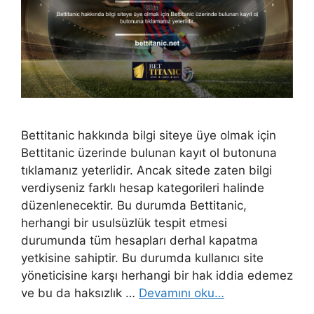
Bettitanic hakkında bilgi siteye üye olmak için
Bettitanic üzerinde bulunan kayıt ol butonuna
tıklamanız yeterlidir. Ancak sitede zaten bilgi
verdiyseniz farklı hesap kategorileri halinde
düzenlenecektir. Bu durumda Bettitanic,
herhangi bir usulsüzlük tespit etmesi
durumunda tüm hesapları derhal kapatma
yetkisine sahiptir. Bu durumda kullanıcı site
yöneticisine karşı herhangi bir hak iddia edemez
ve bu da haksızlık …
Devamını oku…