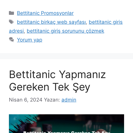
Kategoriler
Bettitanic Promosyonlar
Etiketler
bettitanic birkaç web sayfası
,
bettitanic giris
adresi
,
bettitanic giriş sorununu çözmek
Yorum yap
Bettitanic Yapmanız
Gereken Tek Şey
Nisan 6, 2024
Yazarı:
admin