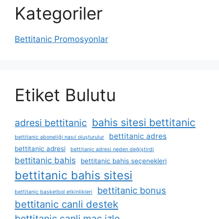
Kategoriler
Bettitanic Promosyonlar
Etiket Bulutu
bahis sitesi bettitanic
adresi bettitanic
bettitanic adres
bettitanic aboneliği nasıl oluşturulur
bettitanic adresi
bettitanic adresi neden değiştirdi
bettitanic bahis
bettitanic bahis seçenekleri
bettitanic bahis sitesi
bettitanic bonus
bettitanic basketbol etkinlikleri
bettitanic canli destek
bettitanic canli maç izle