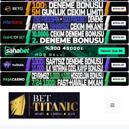
İçeriğe
atla
Menü