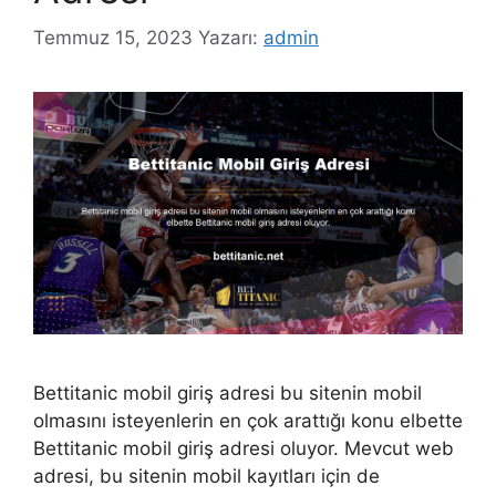
Temmuz 15, 2023
Yazarı:
admin
Bettitanic mobil giriş adresi bu sitenin mobil
olmasını isteyenlerin en çok arattığı konu elbette
Bettitanic mobil giriş adresi oluyor. Mevcut web
adresi, bu sitenin mobil kayıtları için de