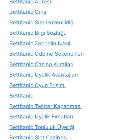
Bettitanic Adresi
Bettitanic Giriş
Bettitanic Site Güvenilirliği
Bettitanic Bilgi Sözlüğü
Bettitanic Zeppelin Nasıl
Bettitanic Ödeme Seçenekleri
Bettitanic Casino Kuralları
Bettitanic Üyelik Avantajları
Bettitanic Oyun Erişimi
Bettitanic
Bettitanic Twitter Kapanması
Bettitanic Üyelik Fırsatları
Bettitanic Topluluk Üyeliği
Bettitanic Slot Cazibesi