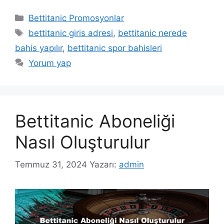
Kategoriler
Bettitanic Promosyonlar
Etiketler
bettitanic giris adresi
,
bettitanic nerede
bahis yapılır
,
bettitanic spor bahisleri
Yorum yap
Bettitanic Aboneliği
Nasıl Oluşturulur
Temmuz 31, 2024
Yazarı:
admin