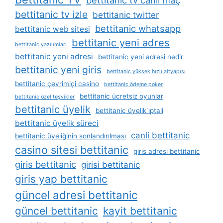
bettitanic tv izle
bettitanic twitter
bettitanic whatsapp
bettitanic web sitesi
bettitanic yeni adres
bettitanic yazılımları
bettitanic yeni adresi
bettitanic yeni adresi nedir
bettitanic yeni giris
bettitanic yüksek hızlı altyapısı
bettitanic çevrimiçi casino
bettitanic ödeme poker
bettitanic ücretsiz oyunlar
bettitanic özel teşvikler
bettitanic üyelik
bettitanic üyelik i̇ptali
bettitanic üyelik süreci
canli bettitanic
bettitanic üyeliğinin sonlandırılması
casino sitesi bettitanic
giris adresi bettitanic
giris bettitanic
girisi bettitanic
giris yap bettitanic
güncel adresi bettitanic
güncel bettitanic
kayit bettitanic