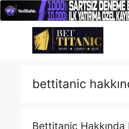
İçeriğe
atla
bettitanic hakkın
Bettitanic Hakkında B