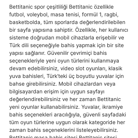
Bettitanic spor çeşitliliği Bettitanic özellikle
futbol, voleybol, masa tenisi, formül 1, ragbi,
basketbolda, tüm sporlarda değerlendirilebilen
bir sayfa yapısına sahiptir. Özellikle, her kullanıcı
sisteme doğrudan mobil cihazlarla erişebilir ve
Türk dili seçeneğiyle bahis yapmak için bir site
yapısı sağlanır. Güvenilir çevrimiçi bahis
seçenekleriyle yeni oyun türlerini kullanmaya
devam edebilirsiniz, video slot oyunları, klasik
yuva bahisleri, Türk’teki üç boyutlu yuvalar için
bahse girebilirsiniz. Mobil cihazlardan veya
bilgisayardan erişim için uygun sayfayı
değerlendirebilirsiniz ve her zaman Bettitanic
yeni oyunlar kullanabilirsiniz. Yuvalar, ikramiye
bahis seçenekleri aracılığıyla, güvenli sayfadaki
tüm oyun türlerine uygun olarak kategoride her
zaman bahis seçeneklerini listeleyebilirsiniz.
Bettitanic masa bahis sitesi Bettitanic sitesi