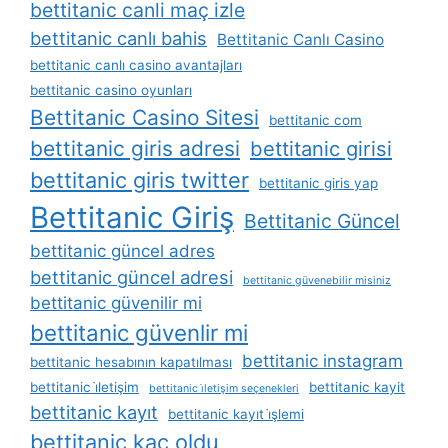
bettitanic canli maç izle
bettitanic canlı bahis
Bettitanic Canlı Casino
bettitanic canlı casino avantajları
bettitanic casino oyunları
Bettitanic Casino Sitesi
bettitanic com
bettitanic giris adresi
bettitanic girisi
bettitanic giris twitter
bettitanic giris yap
Bettitanic Giriş
Bettitanic Güncel
bettitanic güncel adres
bettitanic güncel adresi
bettitanic güvenebilir misiniz
bettitanic güvenilir mi
bettitanic güvenlir mi
bettitanic instagram
bettitanic hesabının kapatılması
bettitanic i̇letişim
bettitanic kayit
bettitanic i̇letişim seçenekleri
bettitanic kayıt
bettitanic kayıt i̇şlemi
bettitanic kaç oldu