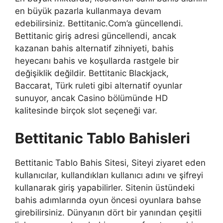
en büyük pazarla kullanmaya devam
edebilirsiniz. Bettitanic.Com’a güncellendi.
Bettitanic giriş adresi güncellendi, ancak
kazanan bahis alternatif zihniyeti, bahis
heyecanı bahis ve koşullarda rastgele bir
değişiklik değildir. Bettitanic Blackjack,
Baccarat, Türk ruleti gibi alternatif oyunlar
sunuyor, ancak Casino bölümünde HD
kalitesinde birçok slot seçeneği var.
Bettitanic Tablo Bahisleri
Bettitanic Tablo Bahis Sitesi, Siteyi ziyaret eden
kullanıcılar, kullandıkları kullanıcı adını ve şifreyi
kullanarak giriş yapabilirler. Sitenin üstündeki
bahis adımlarında oyun öncesi oyunlara bahse
girebilirsiniz. Dünyanın dört bir yanından çeşitli