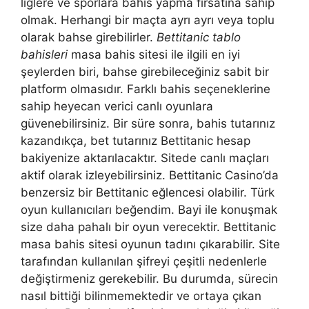
liglere ve sporlara bahis yapma fırsatına sahip
olmak. Herhangi bir maçta ayrı ayrı veya toplu
olarak bahse girebilirler.
Bettitanic tablo
bahisleri
masa bahis sitesi ile ilgili en iyi
şeylerden biri, bahse girebileceğiniz sabit bir
platform olmasıdır. Farklı bahis seçeneklerine
sahip heyecan verici canlı oyunlara
güvenebilirsiniz. Bir süre sonra, bahis tutarınız
kazandıkça, bet tutarınız Bettitanic hesap
bakiyenize aktarılacaktır. Sitede canlı maçları
aktif olarak izleyebilirsiniz. Bettitanic Casino’da
benzersiz bir Bettitanic eğlencesi olabilir. Türk
oyun kullanıcıları beğendim. Bayi ile konuşmak
size daha pahalı bir oyun verecektir. Bettitanic
masa bahis sitesi oyunun tadını çıkarabilir. Site
tarafından kullanılan şifreyi çeşitli nedenlerle
değiştirmeniz gerekebilir. Bu durumda, sürecin
nasıl bittiği bilinmemektedir ve ortaya çıkan