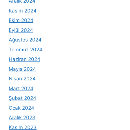
Aralık 2024
Kasım 2024
Ekim 2024
Eylül 2024
Ağustos 2024
Temmuz 2024
Haziran 2024
Mayıs 2024
Nisan 2024
Mart 2024
Şubat 2024
Ocak 2024
Aralık 2023
Kasım 2023