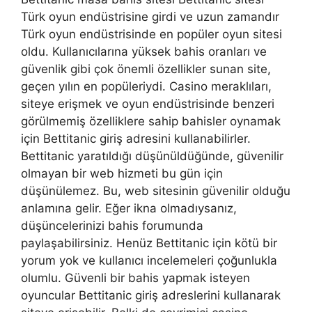
Türk oyun endüstrisine girdi ve uzun zamandır
Türk oyun endüstrisinde en popüler oyun sitesi
oldu. Kullanıcılarına yüksek bahis oranları ve
güvenlik gibi çok önemli özellikler sunan site,
geçen yılın en popüleriydi. Casino meraklıları,
siteye erişmek ve oyun endüstrisinde benzeri
görülmemiş özelliklere sahip bahisler oynamak
için Bettitanic giriş adresini kullanabilirler.
Bettitanic yaratıldığı düşünüldüğünde, güvenilir
olmayan bir web hizmeti bu gün için
düşünülemez. Bu, web sitesinin güvenilir olduğu
anlamına gelir. Eğer ikna olmadıysanız,
düşüncelerinizi bahis forumunda
paylaşabilirsiniz. Henüz Bettitanic için kötü bir
yorum yok ve kullanıcı incelemeleri çoğunlukla
olumlu. Güvenli bir bahis yapmak isteyen
oyuncular Bettitanic giriş adreslerini kullanarak