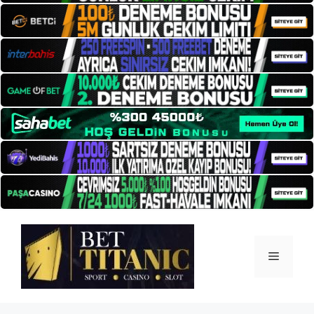
İçeriğe
atla
Menü