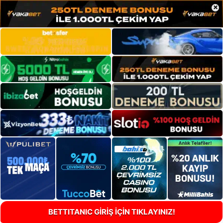
×
BETTITANIC GİRİŞ İÇİN TIKLAYINIZ!