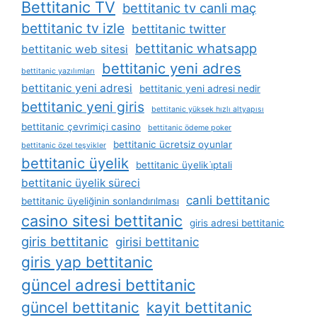
Bettitanic TV
bettitanic tv canli maç
bettitanic tv izle
bettitanic twitter
bettitanic whatsapp
bettitanic web sitesi
bettitanic yeni adres
bettitanic yazılımları
bettitanic yeni adresi
bettitanic yeni adresi nedir
bettitanic yeni giris
bettitanic yüksek hızlı altyapısı
bettitanic çevrimiçi casino
bettitanic ödeme poker
bettitanic ücretsiz oyunlar
bettitanic özel teşvikler
bettitanic üyelik
bettitanic üyelik i̇ptali
bettitanic üyelik süreci
canli bettitanic
bettitanic üyeliğinin sonlandırılması
casino sitesi bettitanic
giris adresi bettitanic
giris bettitanic
girisi bettitanic
giris yap bettitanic
güncel adresi bettitanic
güncel bettitanic
kayit bettitanic