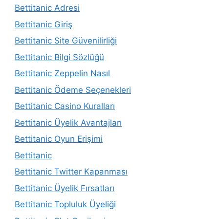
Bettitanic Adresi
Bettitanic Giriş
Bettitanic Site Güvenilirliği
Bettitanic Bilgi Sözlüğü
Bettitanic Zeppelin Nasıl
Bettitanic Ödeme Seçenekleri
Bettitanic Casino Kuralları
Bettitanic Üyelik Avantajları
Bettitanic Oyun Erişimi
Bettitanic
Bettitanic Twitter Kapanması
Bettitanic Üyelik Fırsatları
Bettitanic Topluluk Üyeliği