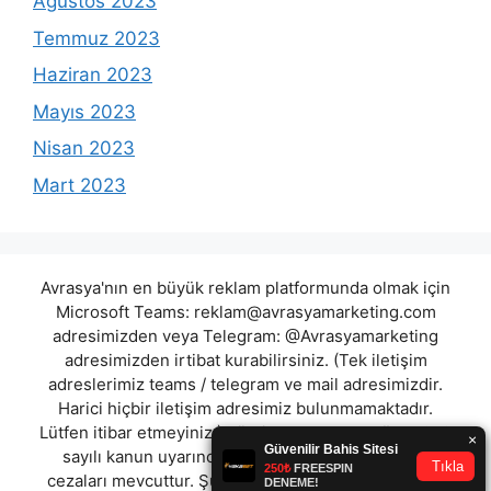
Ağustos 2023
Temmuz 2023
Haziran 2023
Mayıs 2023
Nisan 2023
Mart 2023
Avrasya'nın en büyük reklam platformunda olmak için
Microsoft Teams:
reklam@avrasyamarketing.com
adresimizden veya Telegram: @Avrasyamarketing
adresimizden irtibat kurabilirsiniz. (Tek iletişim
adreslerimiz teams / telegram ve mail adresimizdir.
Harici hiçbir iletişim adresimiz bulunmamaktadır.
Lütfen itibar etmeyiniz.) Türkiye yasalarına göre 7258
sayılı kanun uyarınca yasa dışı bahis oynamanın
cezaları mevcuttur. Şu an bulunduğunuz site hiç bir