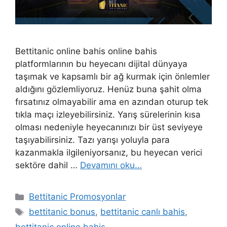
Bettitanic online bahis online bahis
platformlarının bu heyecanı dijital dünyaya
taşımak ve kapsamlı bir ağ kurmak için önlemler
aldığını gözlemliyoruz. Henüz buna şahit olma
fırsatınız olmayabilir ama en azından oturup tek
tıkla maçı izleyebilirsiniz. Yarış sürelerinin kısa
olması nedeniyle heyecanınızı bir üst seviyeye
taşıyabilirsiniz. Tazı yarışı yoluyla para
kazanmakla ilgileniyorsanız, bu heyecan verici
sektöre dahil …
Devamını oku…
Kategoriler
Bettitanic Promosyonlar
Etiketler
bettitanic bonus
,
bettitanic canlı bahis
,