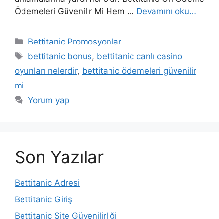
Ödemeleri Güvenilir Mi Hem …
Devamını oku…
Kategoriler
Bettitanic Promosyonlar
Etiketler
bettitanic bonus
,
bettitanic canlı casino
oyunları nelerdir
,
bettitanic ödemeleri güvenilir
mi
Yorum yap
Son Yazılar
Bettitanic Adresi
Bettitanic Giriş
Bettitanic Site Güvenilirliği