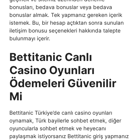
bonusları, bedava bonuslar veya bedava
bonuslar almak. Tek yapmanız gereken içerik
istemek. Bu, bir hesap açtıktan sonra sunulan
iletişim bonusu seçenekleri hakkında talepte
bulunmayı içerir.
Bettitanic Canlı
Casino Oyunları
Ödemeleri Güvenilir
Mi
Bettitanic Türkiye’de canlı casino oyunları
oynamak, Türk bayilerle sohbet etmek, diğer
oyuncularla sohbet etmek ve heyecanı
paylaşmak istiyorsanız Bettitanic giriş yapmanız