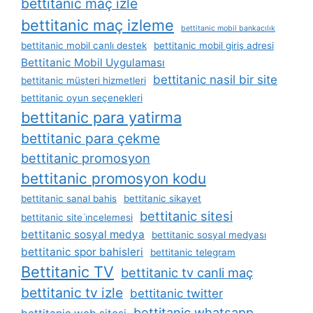
bettitanic maç izle
bettitanic maç izleme
bettitanic mobil bankacılık
bettitanic mobil canlı destek
bettitanic mobil giriş adresi
Bettitanic Mobil Uygulaması
bettitanic nasil bir site
bettitanic müşteri hizmetleri
bettitanic oyun seçenekleri
bettitanic para yatirma
bettitanic para çekme
bettitanic promosyon
bettitanic promosyon kodu
bettitanic sanal bahis
bettitanic sikayet
bettitanic sitesi
bettitanic site i̇ncelemesi
bettitanic sosyal medya
bettitanic sosyal medyası
bettitanic spor bahisleri
bettitanic telegram
Bettitanic TV
bettitanic tv canli maç
bettitanic tv izle
bettitanic twitter
bettitanic whatsapp