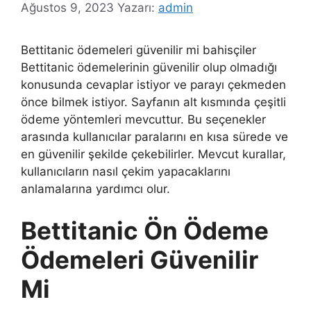
Ağustos 9, 2023
Yazarı:
admin
Bettitanic ödemeleri güvenilir mi bahisçiler
Bettitanic ödemelerinin güvenilir olup olmadığı
konusunda cevaplar istiyor ve parayı çekmeden
önce bilmek istiyor. Sayfanın alt kısmında çeşitli
ödeme yöntemleri mevcuttur. Bu seçenekler
arasında kullanıcılar paralarını en kısa sürede ve
en güvenilir şekilde çekebilirler. Mevcut kurallar,
kullanıcıların nasıl çekim yapacaklarını
anlamalarına yardımcı olur.
Bettitanic Ön Ödeme
Ödemeleri Güvenilir
Mi