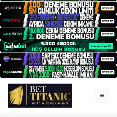
İçeriğe
atla
Menü