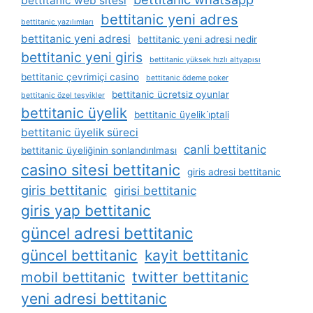
bettitanic web sitesi
bettitanic yeni adres
bettitanic yazılımları
bettitanic yeni adresi
bettitanic yeni adresi nedir
bettitanic yeni giris
bettitanic yüksek hızlı altyapısı
bettitanic çevrimiçi casino
bettitanic ödeme poker
bettitanic ücretsiz oyunlar
bettitanic özel teşvikler
bettitanic üyelik
bettitanic üyelik i̇ptali
bettitanic üyelik süreci
canli bettitanic
bettitanic üyeliğinin sonlandırılması
casino sitesi bettitanic
giris adresi bettitanic
giris bettitanic
girisi bettitanic
giris yap bettitanic
güncel adresi bettitanic
güncel bettitanic
kayit bettitanic
mobil bettitanic
twitter bettitanic
yeni adresi bettitanic