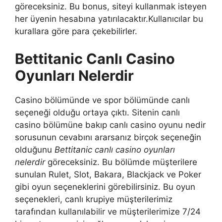
göreceksiniz. Bu bonus, siteyi kullanmak isteyen
her üyenin hesabına yatırılacaktır.Kullanıcılar bu
kurallara göre para çekebilirler.
Bettitanic Canlı Casino
Oyunları Nelerdir
Casino bölümünde ve spor bölümünde canlı
seçeneği olduğu ortaya çıktı. Sitenin canlı
casino bölümüne bakıp canlı casino oyunu nedir
sorusunun cevabını ararsanız birçok seçeneğin
olduğunu
Bettitanic canlı casino oyunları
nelerdir
göreceksiniz. Bu bölümde müşterilere
sunulan Rulet, Slot, Bakara, Blackjack ve Poker
gibi oyun seçeneklerini görebilirsiniz. Bu oyun
seçenekleri, canlı krupiye müşterilerimiz
tarafından kullanılabilir ve müşterilerimize 7/24