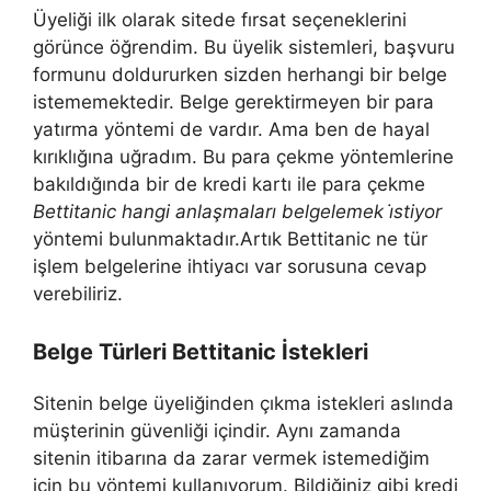
Üyeliği ilk olarak sitede fırsat seçeneklerini
görünce öğrendim. Bu üyelik sistemleri, başvuru
formunu doldururken sizden herhangi bir belge
istememektedir. Belge gerektirmeyen bir para
yatırma yöntemi de vardır. Ama ben de hayal
kırıklığına uğradım. Bu para çekme yöntemlerine
bakıldığında bir de kredi kartı ile para çekme
Bettitanic hangi anlaşmaları belgelemek i̇stiyor
yöntemi bulunmaktadır.Artık Bettitanic ne tür
işlem belgelerine ihtiyacı var sorusuna cevap
verebiliriz.
Belge Türleri Bettitanic İstekleri
Sitenin belge üyeliğinden çıkma istekleri aslında
müşterinin güvenliği içindir. Aynı zamanda
sitenin itibarına da zarar vermek istemediğim
için bu yöntemi kullanıyorum. Bildiğiniz gibi kredi