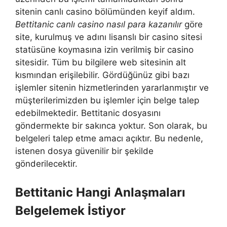
sitenin canlı casino bölümünden keyif aldım.
Bettitanic canlı casino nasıl para kazanılır
göre
site, kurulmuş ve adını lisanslı bir casino sitesi
statüsüne koymasına izin verilmiş bir casino
sitesidir. Tüm bu bilgilere web sitesinin alt
kısmından erişilebilir. Gördüğünüz gibi bazı
işlemler sitenin hizmetlerinden yararlanmıştır ve
müşterilerimizden bu işlemler için belge talep
edebilmektedir. Bettitanic dosyasını
göndermekte bir sakınca yoktur. Son olarak, bu
belgeleri talep etme amacı açıktır. Bu nedenle,
istenen dosya güvenilir bir şekilde
gönderilecektir.
Bettitanic Hangi Anlaşmaları
Belgelemek İstiyor