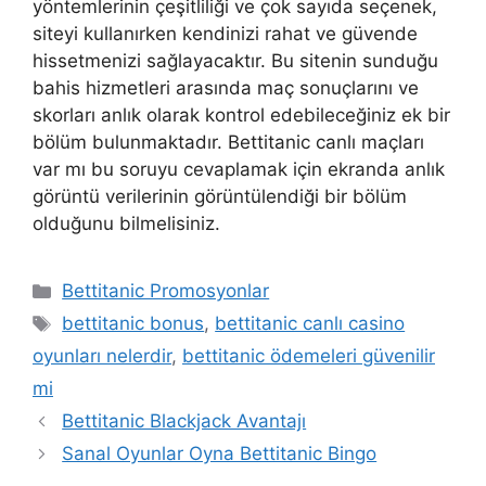
yöntemlerinin çeşitliliği ve çok sayıda seçenek,
siteyi kullanırken kendinizi rahat ve güvende
hissetmenizi sağlayacaktır. Bu sitenin sunduğu
bahis hizmetleri arasında maç sonuçlarını ve
skorları anlık olarak kontrol edebileceğiniz ek bir
bölüm bulunmaktadır. Bettitanic canlı maçları
var mı bu soruyu cevaplamak için ekranda anlık
görüntü verilerinin görüntülendiği bir bölüm
olduğunu bilmelisiniz.
Kategoriler
Bettitanic Promosyonlar
Etiketler
bettitanic bonus
,
bettitanic canlı casino
oyunları nelerdir
,
bettitanic ödemeleri güvenilir
mi
Bettitanic Blackjack Avantajı
Sanal Oyunlar Oyna Bettitanic Bingo