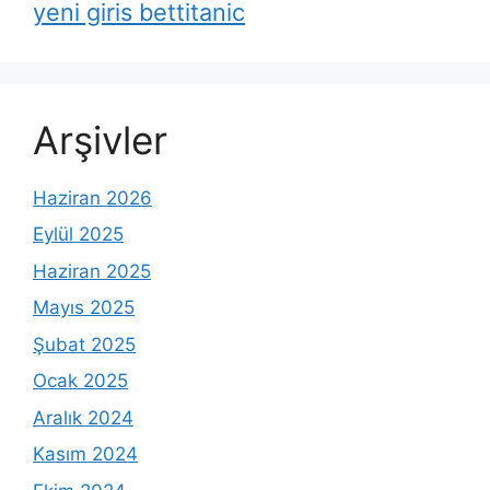
yeni giris bettitanic
Arşivler
Haziran 2026
Eylül 2025
Haziran 2025
Mayıs 2025
Şubat 2025
Ocak 2025
Aralık 2024
Kasım 2024