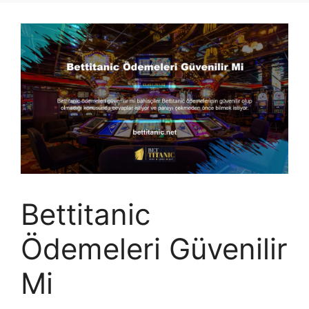
Bettitanic
Ödemeleri Güvenilir
Mi