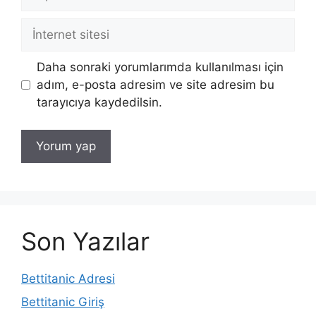
posta
İnternet
sitesi
Daha sonraki yorumlarımda kullanılması için
adım, e-posta adresim ve site adresim bu
tarayıcıya kaydedilsin.
Son Yazılar
Bettitanic Adresi
Bettitanic Giriş