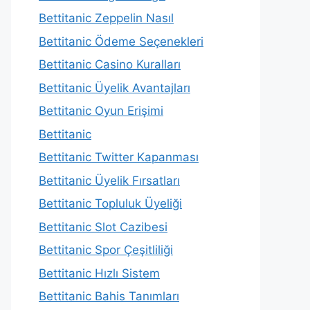
Bettitanic Zeppelin Nasıl
Bettitanic Ödeme Seçenekleri
Bettitanic Casino Kuralları
Bettitanic Üyelik Avantajları
Bettitanic Oyun Erişimi
Bettitanic
Bettitanic Twitter Kapanması
Bettitanic Üyelik Fırsatları
Bettitanic Topluluk Üyeliği
Bettitanic Slot Cazibesi
Bettitanic Spor Çeşitliliği
Bettitanic Hızlı Sistem
Bettitanic Bahis Tanımları