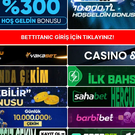
BETTITANIC GİRİŞ İÇİN TIKLAYINIZ!