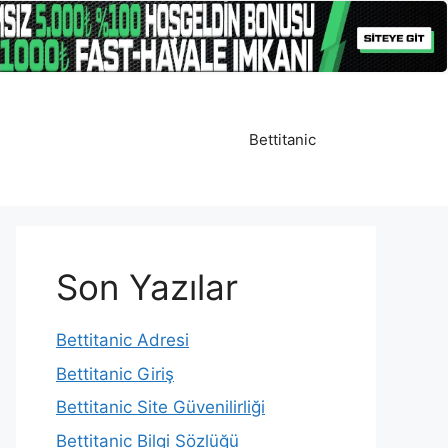
Bettitanic
Son Yazılar
Bettitanic Adresi
Bettitanic Giriş
Bettitanic Site Güvenilirliği
Bettitanic Bilgi Sözlüğü