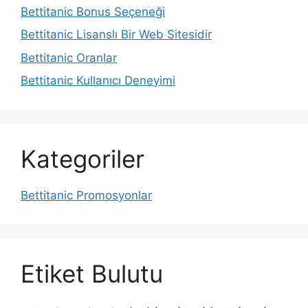
Bettitanic Bonus Seçeneği
Bettitanic Lisanslı Bir Web Sitesidir
Bettitanic Oranlar
Bettitanic Kullanıcı Deneyimi
Kategoriler
Bettitanic Promosyonlar
Etiket Bulutu