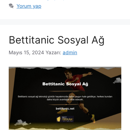
Yorum yap
Bettitanic Sosyal Ağ
Mayıs 15, 2024
Yazarı:
admin