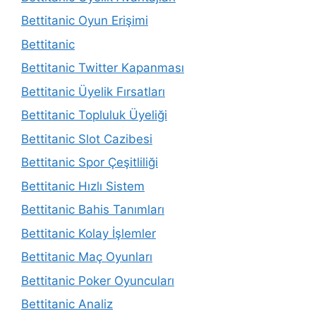
Bettitanic Oyun Erişimi
Bettitanic
Bettitanic Twitter Kapanması
Bettitanic Üyelik Fırsatları
Bettitanic Topluluk Üyeliği
Bettitanic Slot Cazibesi
Bettitanic Spor Çeşitliliği
Bettitanic Hızlı Sistem
Bettitanic Bahis Tanımları
Bettitanic Kolay İşlemler
Bettitanic Maç Oyunları
Bettitanic Poker Oyuncuları
Bettitanic Analiz