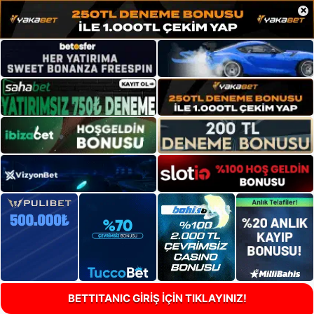
×
BETTITANIC GİRİŞ İÇİN TIKLAYINIZ!