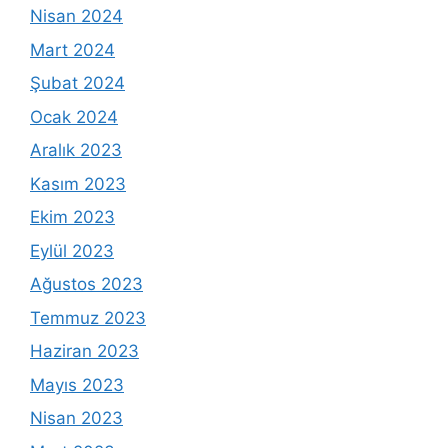
Nisan 2024
Mart 2024
Şubat 2024
Ocak 2024
Aralık 2023
Kasım 2023
Ekim 2023
Eylül 2023
Ağustos 2023
Temmuz 2023
Haziran 2023
Mayıs 2023
Nisan 2023