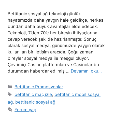
Bettitanic sosyal ağ teknoloji günlük
hayatımızda daha yaygın hale geldikçe, herkes
bundan daha büyük avantajlar elde edecek.
Teknoloji, 7’den 70’e her bireyin ihtiyaçlarına
cevap verecek şekilde hazırlanmıştır. Sonuç
olarak sosyal medya, günümüzde yaygın olarak
kullanılan bir iletişim aracıdır. Çoğu zaman
bireyler sosyal medya ile meşgul oluyor.
Çevrimiçi Casino platformları ve Casinolar bu
durumdan haberdar edilmiş …
Devamını oku…
Kategoriler
Bettitanic Promosyonlar
Etiketler
bettitanic maç izle
,
bettitanic mobil sosyal
ağ
,
bettitanic sosyal ağ
Yorum yap