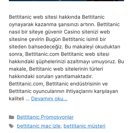
Bettitanic web sitesi hakkında Bettitanic
oynayarak kazanma şansınızı artırın. Bettitanic
nasıl bir siteye güvenir Casino sitenizi web
sitesine çevirin Bugün Bettitanic isimli bir
siteden bahsedeceğiz. Bu makaleyi okuduktan
sonra, Bettitanic.com Bettitanic web sitesi
hakkındaki şüphelerinizi azaltmayı umuyoruz. Bu
makale, Bettitanic web sitelerinin türleri
hakkındaki soruları yanıtlamaktadır.
Bettitanic.com, Bettitanic endüstrisinin ve
Bettitanic oyuncularının ihtiyaçlarını karşılayan
kaliteli …
Devamını oku…
Kategoriler
Bettitanic Promosyonlar
Etiketler
bettitanic maç izle
,
bettitanic müşteri