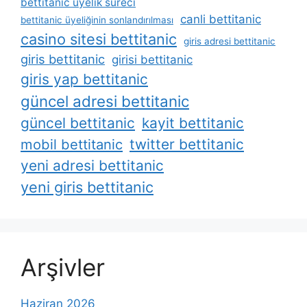
bettitanic üyelik süreci
canli bettitanic
bettitanic üyeliğinin sonlandırılması
casino sitesi bettitanic
giris adresi bettitanic
giris bettitanic
girisi bettitanic
giris yap bettitanic
güncel adresi bettitanic
güncel bettitanic
kayit bettitanic
mobil bettitanic
twitter bettitanic
yeni adresi bettitanic
yeni giris bettitanic
Arşivler
Haziran 2026