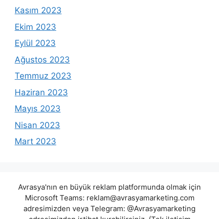
Kasım 2023
Ekim 2023
Eylül 2023
Ağustos 2023
Temmuz 2023
Haziran 2023
Mayıs 2023
Nisan 2023
Mart 2023
Avrasya'nın en büyük reklam platformunda olmak için
Microsoft Teams:
reklam@avrasyamarketing.com
adresimizden veya Telegram: @Avrasyamarketing