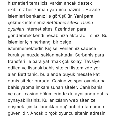
hizmetleri temsilcisi vardır, ancak destek
ekibimiz her zaman yardıma hazırdır. Havale
işlemleri bankanız ile görüşülür. Yani para
çekmek isterseniz
Bettitanic sitesi casino
oyunları
internet sitesi üzerinden para
göndererek kendi hesabınıza aktarabilirsiniz. Bu
işlemler için herhangi bir belge
istenmemektedir. Kişisel verileriniz sadece
kuruluşumuzda saklanmaktadır. Serbahis para
transferi ile para yatırmak çok kolay. Tavsiye
edilen ve lisanslı bahis siteleri listemizde yer
alan Bettitanic, bu alanda büyük mesafe kat
etmiş siteler burada. Casino ve spor oyunlarına
bahis yapma imkanı sunan siteler. Canlı bahis
ve canlı casino bölümlerinde de aynı anda bahis
oynayabilirsiniz. Kullanıcıların web sitenize
erişmek için kullandıkları bağlantı da tamamen
güvenlidir. Ancak birçok oyuncu sitenin adresini