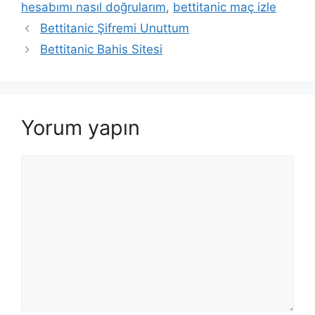
hesabımı nasıl doğrularım
,
bettitanic maç izle
Bettitanic Şifremi Unuttum
Bettitanic Bahis Sitesi
Yorum yapın
Yorum