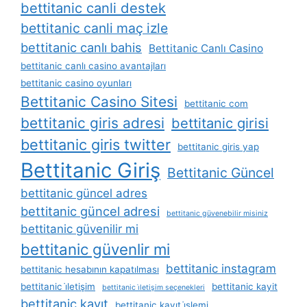
bettitanic canli destek
bettitanic canli maç izle
bettitanic canlı bahis
Bettitanic Canlı Casino
bettitanic canlı casino avantajları
bettitanic casino oyunları
Bettitanic Casino Sitesi
bettitanic com
bettitanic giris adresi
bettitanic girisi
bettitanic giris twitter
bettitanic giris yap
Bettitanic Giriş
Bettitanic Güncel
bettitanic güncel adres
bettitanic güncel adresi
bettitanic güvenebilir misiniz
bettitanic güvenilir mi
bettitanic güvenlir mi
bettitanic instagram
bettitanic hesabının kapatılması
bettitanic i̇letişim
bettitanic kayit
bettitanic i̇letişim seçenekleri
bettitanic kayıt
bettitanic kayıt i̇şlemi