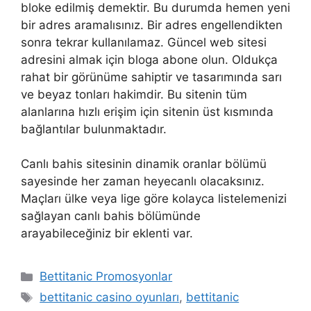
bloke edilmiş demektir. Bu durumda hemen yeni
bir adres aramalısınız. Bir adres engellendikten
sonra tekrar kullanılamaz. Güncel web sitesi
adresini almak için bloga abone olun. Oldukça
rahat bir görünüme sahiptir ve tasarımında sarı
ve beyaz tonları hakimdir. Bu sitenin tüm
alanlarına hızlı erişim için sitenin üst kısmında
bağlantılar bulunmaktadır.
Canlı bahis sitesinin dinamik oranlar bölümü
sayesinde her zaman heyecanlı olacaksınız.
Maçları ülke veya lige göre kolayca listelemenizi
sağlayan canlı bahis bölümünde
arayabileceğiniz bir eklenti var.
Kategoriler
Bettitanic Promosyonlar
Etiketler
bettitanic casino oyunları
,
bettitanic