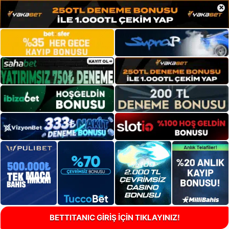
×
BETTITANIC GİRİŞ İÇİN TIKLAYINIZ!