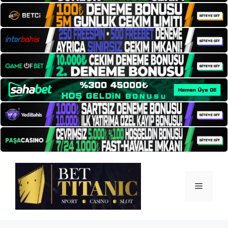
İçeriğe
atla
Menü