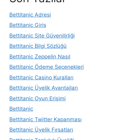
Bettitanic Adresi
Bettitanic Giriş
Bettitanic Site Güvenilirliği
Bettitanic Bilgi Sözlüğü
Bettitanic Zeppelin Nasıl
Bettitanic Ödeme Seçenekleri
Bettitanic Casino Kuralları
Bettitanic Üyelik Avantajları
Bettitanic Oyun Erişimi
Bettitanic
Bettitanic Twitter Kapanması
Bettitanic Üyelik Fırsatları