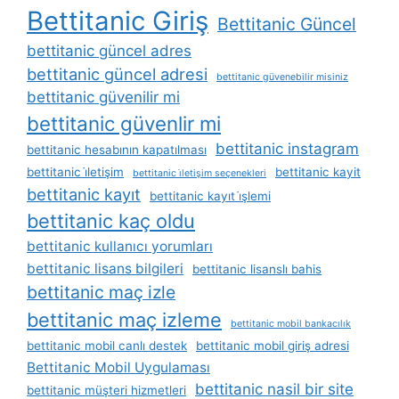
Bettitanic Giriş
Bettitanic Güncel
bettitanic güncel adres
bettitanic güncel adresi
bettitanic güvenebilir misiniz
bettitanic güvenilir mi
bettitanic güvenlir mi
bettitanic instagram
bettitanic hesabının kapatılması
bettitanic i̇letişim
bettitanic kayit
bettitanic i̇letişim seçenekleri
bettitanic kayıt
bettitanic kayıt i̇şlemi
bettitanic kaç oldu
bettitanic kullanıcı yorumları
bettitanic lisans bilgileri
bettitanic lisanslı bahis
bettitanic maç izle
bettitanic maç izleme
bettitanic mobil bankacılık
bettitanic mobil canlı destek
bettitanic mobil giriş adresi
Bettitanic Mobil Uygulaması
bettitanic nasil bir site
bettitanic müşteri hizmetleri