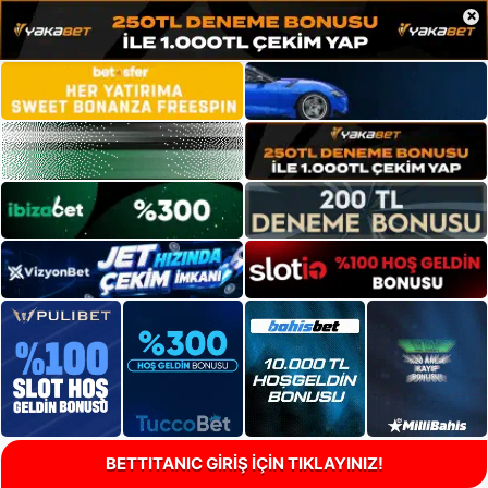
×
BETTITANIC GİRİŞ İÇİN TIKLAYINIZ!