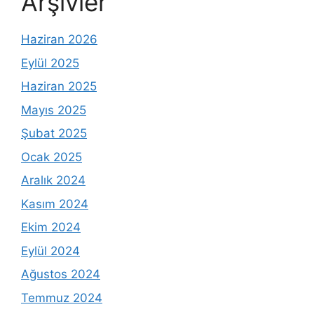
Arşivler
Haziran 2026
Eylül 2025
Haziran 2025
Mayıs 2025
Şubat 2025
Ocak 2025
Aralık 2024
Kasım 2024
Ekim 2024
Eylül 2024
Ağustos 2024
Temmuz 2024