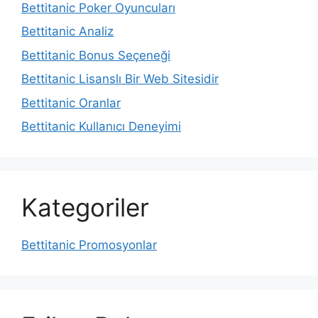
Bettitanic Poker Oyuncuları
Bettitanic Analiz
Bettitanic Bonus Seçeneği
Bettitanic Lisanslı Bir Web Sitesidir
Bettitanic Oranlar
Bettitanic Kullanıcı Deneyimi
Kategoriler
Bettitanic Promosyonlar