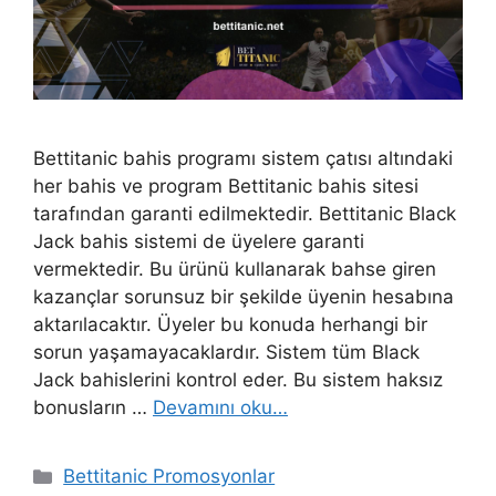
Bettitanic bahis programı sistem çatısı altındaki
her bahis ve program Bettitanic bahis sitesi
tarafından garanti edilmektedir. Bettitanic Black
Jack bahis sistemi de üyelere garanti
vermektedir. Bu ürünü kullanarak bahse giren
kazançlar sorunsuz bir şekilde üyenin hesabına
aktarılacaktır. Üyeler bu konuda herhangi bir
sorun yaşamayacaklardır. Sistem tüm Black
Jack bahislerini kontrol eder. Bu sistem haksız
bonusların …
Devamını oku…
Kategoriler
Bettitanic Promosyonlar