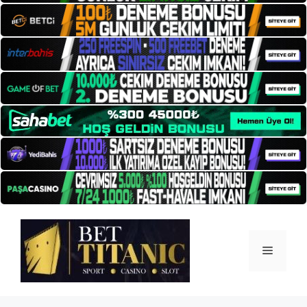
İçeriğe
atla
Menü