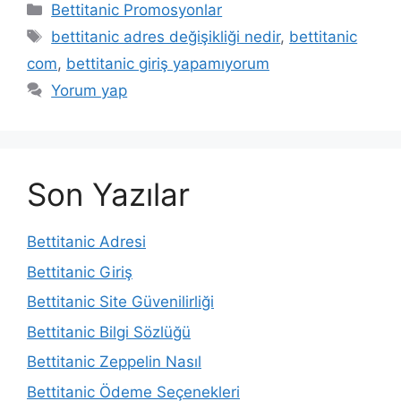
Kategoriler
Bettitanic Promosyonlar
Etiketler
bettitanic adres değişikliği nedir
,
bettitanic
com
,
bettitanic giriş yapamıyorum
Yorum yap
Son Yazılar
Bettitanic Adresi
Bettitanic Giriş
Bettitanic Site Güvenilirliği
Bettitanic Bilgi Sözlüğü
Bettitanic Zeppelin Nasıl
Bettitanic Ödeme Seçenekleri