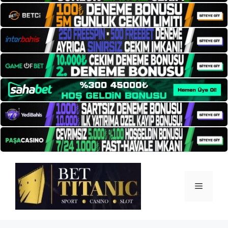
İçeriğe
atla
Menü