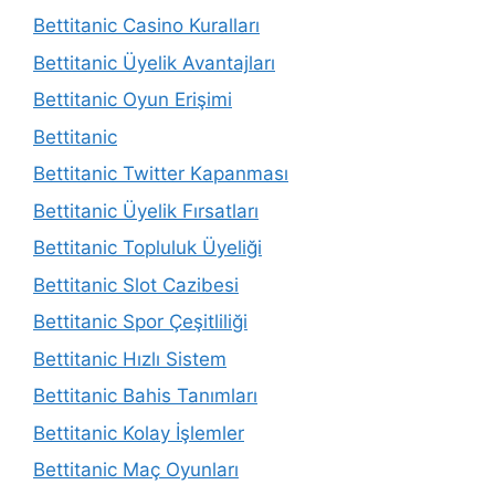
Bettitanic Casino Kuralları
Bettitanic Üyelik Avantajları
Bettitanic Oyun Erişimi
Bettitanic
Bettitanic Twitter Kapanması
Bettitanic Üyelik Fırsatları
Bettitanic Topluluk Üyeliği
Bettitanic Slot Cazibesi
Bettitanic Spor Çeşitliliği
Bettitanic Hızlı Sistem
Bettitanic Bahis Tanımları
Bettitanic Kolay İşlemler
Bettitanic Maç Oyunları