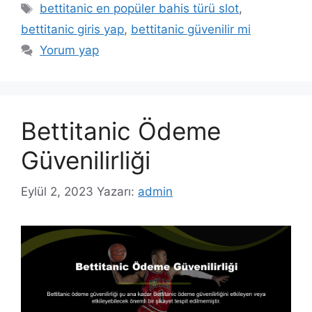
Etiketler
bettitanic en popüler bahis türü slot
,
bettitanic giris yap
,
bettitanic güvenilir mi
Yorum yap
Bettitanic Ödeme
Güvenilirliği
Eylül 2, 2023
Yazarı:
admin