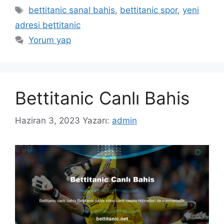
Etiketler
bettitanic sanal bahis
,
bettitanic spor
,
yeni
adresi bettitanic
Yorum yap
Bettitanic Canlı Bahis
Haziran 3, 2023
Yazarı:
admin