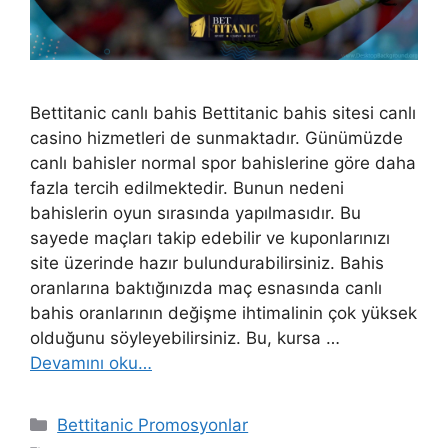
Bettitanic canlı bahis Bettitanic bahis sitesi canlı
casino hizmetleri de sunmaktadır. Günümüzde
canlı bahisler normal spor bahislerine göre daha
fazla tercih edilmektedir. Bunun nedeni
bahislerin oyun sırasında yapılmasıdır. Bu
sayede maçları takip edebilir ve kuponlarınızı
site üzerinde hazır bulundurabilirsiniz. Bahis
oranlarına baktığınızda maç esnasında canlı
bahis oranlarının değişme ihtimalinin çok yüksek
olduğunu söyleyebilirsiniz. Bu, kursa …
Devamını oku…
Kategoriler
Bettitanic Promosyonlar