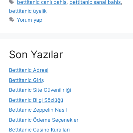
Etiketler
bettitanic canlı bahis
,
bettitanic sanal bahis
,
bettitanic üyelik
Yorum yap
Son Yazılar
Bettitanic Adresi
Bettitanic Giriş
Bettitanic Site Güvenilirliği
Bettitanic Bilgi Sözlüğü
Bettitanic Zeppelin Nasıl
Bettitanic Ödeme Seçenekleri
Bettitanic Casino Kuralları