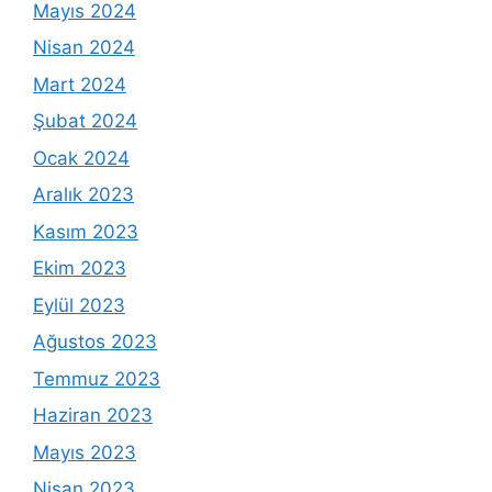
Mayıs 2024
Nisan 2024
Mart 2024
Şubat 2024
Ocak 2024
Aralık 2023
Kasım 2023
Ekim 2023
Eylül 2023
Ağustos 2023
Temmuz 2023
Haziran 2023
Mayıs 2023
Nisan 2023