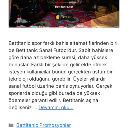
Bettitanic spor farklı bahis alternatiflerinden biri
de Bettitanic Sanal Futbol’dur. Sabit bahislere
göre daha az bekleme süresi, daha yüksek
bonuslar. Farklı bir şekilde gelir elde etmek
isteyen kullanıcılar bunun gerçekten üstün bir
teknoloji olduğunu görebilir. Üyeler yıllardır
sanal futbol üzerine bahis oynuyorlar. Gerçek
sporlarda olduğu gibi burada da yüksek
ödemeler garanti edilir. Bettitanic aşina
değilseniz …
Devamını oku…
Kategoriler
Bettitanic Promosyonlar