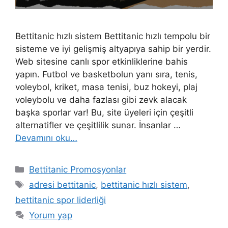
Bettitanic hızlı sistem Bettitanic hızlı tempolu bir
sisteme ve iyi gelişmiş altyapıya sahip bir yerdir.
Web sitesine canlı spor etkinliklerine bahis
yapın. Futbol ve basketbolun yanı sıra, tenis,
voleybol, kriket, masa tenisi, buz hokeyi, plaj
voleybolu ve daha fazlası gibi zevk alacak
başka sporlar var! Bu, site üyeleri için çeşitli
alternatifler ve çeşitlilik sunar. İnsanlar …
Devamını oku…
Kategoriler
Bettitanic Promosyonlar
Etiketler
adresi bettitanic
,
bettitanic hızlı sistem
,
bettitanic spor liderliği
Yorum yap