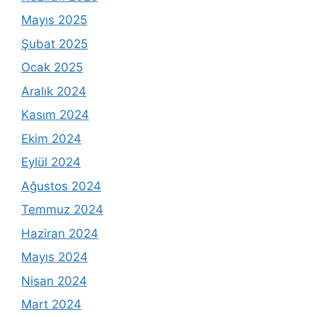
Mayıs 2025
Şubat 2025
Ocak 2025
Aralık 2024
Kasım 2024
Ekim 2024
Eylül 2024
Ağustos 2024
Temmuz 2024
Haziran 2024
Mayıs 2024
Nisan 2024
Mart 2024