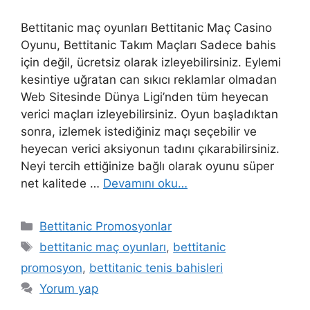
Bettitanic maç oyunları Bettitanic Maç Casino
Oyunu, Bettitanic Takım Maçları Sadece bahis
için değil, ücretsiz olarak izleyebilirsiniz. Eylemi
kesintiye uğratan can sıkıcı reklamlar olmadan
Web Sitesinde Dünya Ligi’nden tüm heyecan
verici maçları izleyebilirsiniz. Oyun başladıktan
sonra, izlemek istediğiniz maçı seçebilir ve
heyecan verici aksiyonun tadını çıkarabilirsiniz.
Neyi tercih ettiğinize bağlı olarak oyunu süper
net kalitede …
Devamını oku…
Kategoriler
Bettitanic Promosyonlar
Etiketler
bettitanic maç oyunları
,
bettitanic
promosyon
,
bettitanic tenis bahisleri
Yorum yap