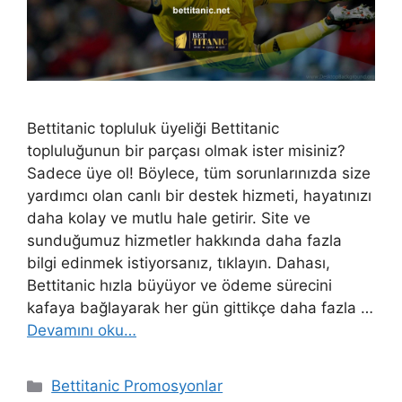
Bettitanic topluluk üyeliği Bettitanic
topluluğunun bir parçası olmak ister misiniz?
Sadece üye ol! Böylece, tüm sorunlarınızda size
yardımcı olan canlı bir destek hizmeti, hayatınızı
daha kolay ve mutlu hale getirir. Site ve
sunduğumuz hizmetler hakkında daha fazla
bilgi edinmek istiyorsanız, tıklayın. Dahası,
Bettitanic hızla büyüyor ve ödeme sürecini
kafaya bağlayarak her gün gittikçe daha fazla …
Devamını oku…
Kategoriler
Bettitanic Promosyonlar