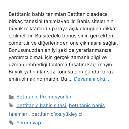
Bettitanic bahis tanımları Bettitanic sadece
birkaç tanesini tanımlayabilir. Bahis sitelerinin
büyük miktarlarda paraya açık olduğuna dikkat
edilmelidir. Bu sitedeki bonus sınırı gerçekten
cömerttir ve diğerlerinden öne çıkmasını sağlar.
Bonusunuzdan en iyi şekilde yararlanmanıza
yardımcı olmak için gerçek zamanlı bilgi ve
uzman rehberliği toplama fırsatını kaçırmayın.
Büyük yatırımlar söz konusu olduğunda, biraz
emin olmak normaldir. Bu …
Devamını oku…
Kategoriler
Bettitanic Promosyonlar
Etiketler
bettitanic bahis sitesi
,
bettitanic bahis
tanımları
,
bettitanic i̇os yükleyici
Yorum yap