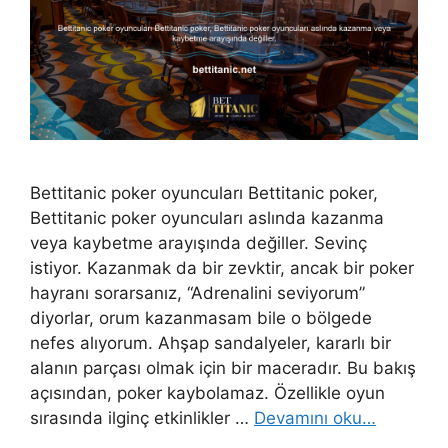
Bettitanic poker oyuncuları Bettitanic poker,
Bettitanic poker oyuncuları aslında kazanma
veya kaybetme arayışında değiller. Sevinç
istiyor. Kazanmak da bir zevktir, ancak bir poker
hayranı sorarsanız, “Adrenalini seviyorum”
diyorlar, orum kazanmasam bile o bölgede
nefes alıyorum. Ahşap sandalyeler, kararlı bir
alanın parçası olmak için bir maceradır. Bu bakış
açısından, poker kaybolamaz. Özellikle oyun
sırasında ilginç etkinlikler …
Devamını oku…