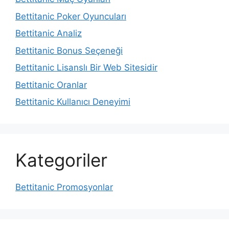
Bettitanic Poker Oyuncuları
Bettitanic Analiz
Bettitanic Bonus Seçeneği
Bettitanic Lisanslı Bir Web Sitesidir
Bettitanic Oranlar
Bettitanic Kullanıcı Deneyimi
Kategoriler
Bettitanic Promosyonlar