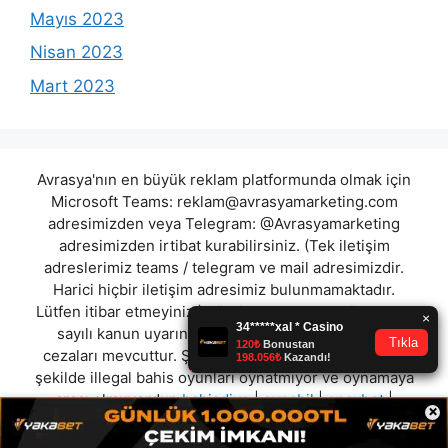
Mayıs 2023
Nisan 2023
Mart 2023
Avrasya'nın en büyük reklam platformunda olmak için
Microsoft Teams:
reklam@avrasyamarketing.com
adresimizden veya Telegram: @Avrasyamarketing
adresimizden irtibat kurabilirsiniz. (Tek iletişim
adreslerimiz teams / telegram ve mail adresimizdir.
Harici hiçbir iletişim adresimiz bulunmamaktadır.
Lütfen itibar etmeyiniz.) Türkiye yasalarına göre 7258
sayılı kanun uyarınca yasa dışı bahis oynamanın
cezaları mevcuttur. Şu an bulunduğunuz site hiç bir
şekilde illegal bahis oyunları oynatmıyor ve oynamaya
aracı olmuyordur.
bahisdiyo
|
oynabil
|
onaybet
|
×
cannonbet
|
timeto
|
askbahis
|
betarsenal
|
toobet