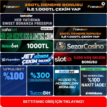
×
BETTITANIC GİRİŞ İÇİN TIKLAYINIZ!