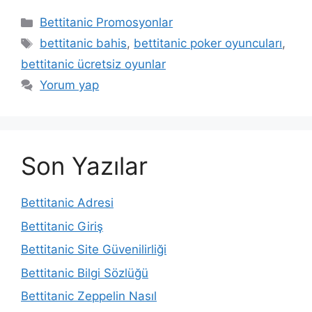
Kategoriler
Bettitanic Promosyonlar
Etiketler
bettitanic bahis
,
bettitanic poker oyuncuları
,
bettitanic ücretsiz oyunlar
Yorum yap
Son Yazılar
Bettitanic Adresi
Bettitanic Giriş
Bettitanic Site Güvenilirliği
Bettitanic Bilgi Sözlüğü
Bettitanic Zeppelin Nasıl