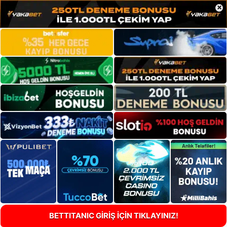
×
BETTITANIC GİRİŞ İÇİN TIKLAYINIZ!