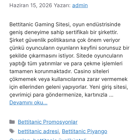
Haziran 15, 2026
Yazarı:
admin
Bettitanic Gaming Sitesi, oyun endüstrisinde
geniş deneyime sahip sertifikalı bir şirkettir.
Şirket güvenlik politikasına çok önem veriyor
çünkü oyuncuların oyunların keyfini sorunsuz bir
şekilde çıkarmasını istiyor. Sitede oyuncuların
yaptığı tüm yatırımlar ve para çekme işlemleri
tamamen korunmaktadır. Casino siteleri
çökmemek veya kullanıcılarına zarar vermemek
için ellerinden geleni yapıyorlar. Yeni giriş sitesi,
çevrimiçi para göndermenize, kartınızla …
Devamını oku…
Kategoriler
Bettitanic Promosyonlar
Etiketler
bettitanic adresi
,
Bettitanic Piyango