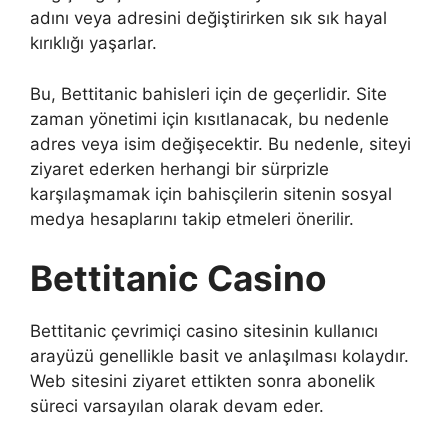
adını veya adresini değiştirirken sık sık hayal
kırıklığı yaşarlar.
Bu, Bettitanic bahisleri için de geçerlidir. Site
zaman yönetimi için kısıtlanacak, bu nedenle
adres veya isim değişecektir. Bu nedenle, siteyi
ziyaret ederken herhangi bir sürprizle
karşılaşmamak için bahisçilerin sitenin sosyal
medya hesaplarını takip etmeleri önerilir.
Bettitanic Casino
Bettitanic çevrimiçi casino sitesinin kullanıcı
arayüzü genellikle basit ve anlaşılması kolaydır.
Web sitesini ziyaret ettikten sonra abonelik
süreci varsayılan olarak devam eder.