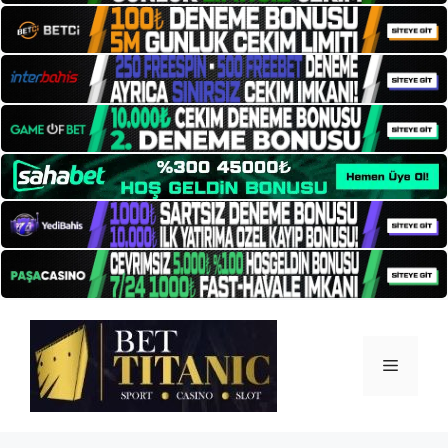
İçeriğe
atla
Menü