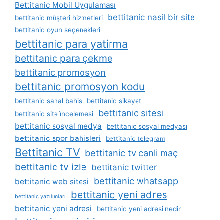
Bettitanic Mobil Uygulaması
bettitanic nasil bir site
bettitanic müşteri hizmetleri
bettitanic oyun seçenekleri
bettitanic para yatirma
bettitanic para çekme
bettitanic promosyon
bettitanic promosyon kodu
bettitanic sanal bahis
bettitanic sikayet
bettitanic sitesi
bettitanic site i̇ncelemesi
bettitanic sosyal medya
bettitanic sosyal medyası
bettitanic spor bahisleri
bettitanic telegram
Bettitanic TV
bettitanic tv canli maç
bettitanic tv izle
bettitanic twitter
bettitanic whatsapp
bettitanic web sitesi
bettitanic yeni adres
bettitanic yazılımları
bettitanic yeni adresi
bettitanic yeni adresi nedir