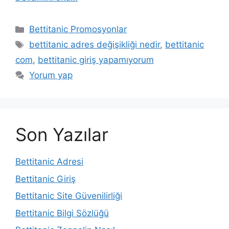
Kategoriler
Bettitanic Promosyonlar
Etiketler
bettitanic adres değişikliği nedir
,
bettitanic
com
,
bettitanic giriş yapamıyorum
Yorum yap
Son Yazılar
Bettitanic Adresi
Bettitanic Giriş
Bettitanic Site Güvenilirliği
Bettitanic Bilgi Sözlüğü