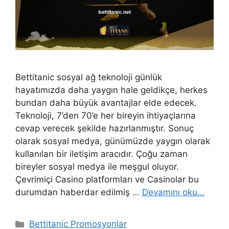
Bettitanic sosyal ağ teknoloji günlük
hayatımızda daha yaygın hale geldikçe, herkes
bundan daha büyük avantajlar elde edecek.
Teknoloji, 7’den 70’e her bireyin ihtiyaçlarına
cevap verecek şekilde hazırlanmıştır. Sonuç
olarak sosyal medya, günümüzde yaygın olarak
kullanılan bir iletişim aracıdır. Çoğu zaman
bireyler sosyal medya ile meşgul oluyor.
Çevrimiçi Casino platformları ve Casinolar bu
durumdan haberdar edilmiş …
Devamını oku…
Kategoriler
Bettitanic Promosyonlar