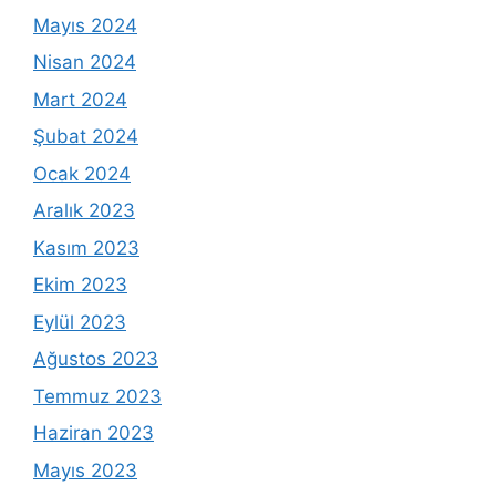
Mayıs 2024
Nisan 2024
Mart 2024
Şubat 2024
Ocak 2024
Aralık 2023
Kasım 2023
Ekim 2023
Eylül 2023
Ağustos 2023
Temmuz 2023
Haziran 2023
Mayıs 2023