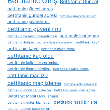
Bettitanic Giriş
Bettitanic Güncel
bettitanic güncel adres
bettitanic güncel adresi
bettitanic güvenebilir misiniz
bettitanic güvenilir mi
bettitanic güvenlir mi
bettitanic instagram
bettitanic hesabının kapatılması
bettitanic i̇letişim
bettitanic kayit
bettitanic i̇letişim seçenekleri
bettitanic kayıt
bettitanic kayıt i̇şlemi
bettitanic kaç oldu
bettitanic kullanıcı yorumları
bettitanic lisans bilgileri
bettitanic lisanslı bahis
bettitanic maç izle
bettitanic maç izleme
bettitanic mobil bankacılık
bettitanic mobil canlı destek
bettitanic mobil giriş adresi
Bettitanic Mobil Uygulaması
bettitanic nasil bir site
bettitanic müşteri hizmetleri
bettitanic oyun seçenekleri