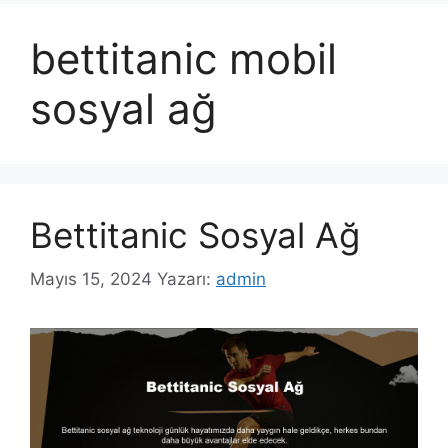
bettitanic mobil
sosyal ağ
Bettitanic Sosyal Ağ
Mayıs 15, 2024
Yazarı:
admin