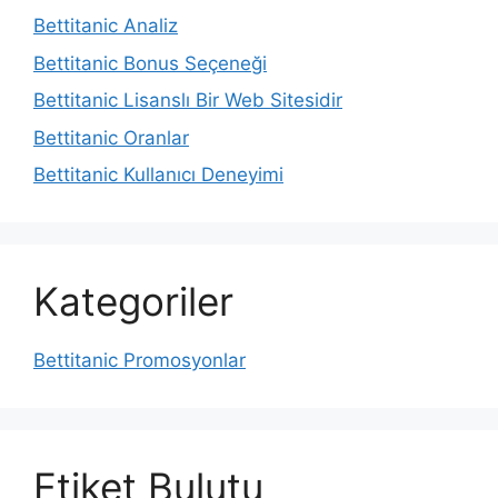
Bettitanic Analiz
Bettitanic Bonus Seçeneği
Bettitanic Lisanslı Bir Web Sitesidir
Bettitanic Oranlar
Bettitanic Kullanıcı Deneyimi
Kategoriler
Bettitanic Promosyonlar
Etiket Bulutu