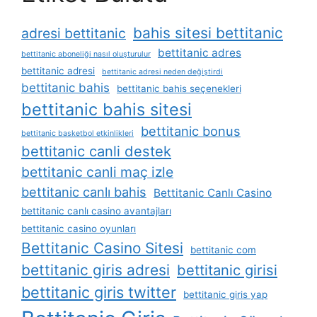
bahis sitesi bettitanic
adresi bettitanic
bettitanic adres
bettitanic aboneliği nasıl oluşturulur
bettitanic adresi
bettitanic adresi neden değiştirdi
bettitanic bahis
bettitanic bahis seçenekleri
bettitanic bahis sitesi
bettitanic bonus
bettitanic basketbol etkinlikleri
bettitanic canli destek
bettitanic canli maç izle
bettitanic canlı bahis
Bettitanic Canlı Casino
bettitanic canlı casino avantajları
bettitanic casino oyunları
Bettitanic Casino Sitesi
bettitanic com
bettitanic giris adresi
bettitanic girisi
bettitanic giris twitter
bettitanic giris yap