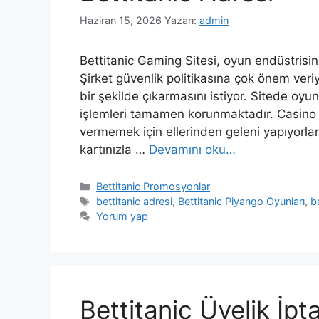
Haziran 15, 2026
Yazarı:
admin
Bettitanic Gaming Sitesi, oyun endüstrisind
Şirket güvenlik politikasına çok önem veri
bir şekilde çıkarmasını istiyor. Sitede oyu
işlemleri tamamen korunmaktadır. Casino s
vermemek için ellerinden geleni yapıyorlar.
kartınızla …
Devamını oku…
Kategoriler
Bettitanic Promosyonlar
Etiketler
bettitanic adresi
,
Bettitanic Piyango Oyunları
,
be
Yorum yap
Bettitanic Üyelik İpta