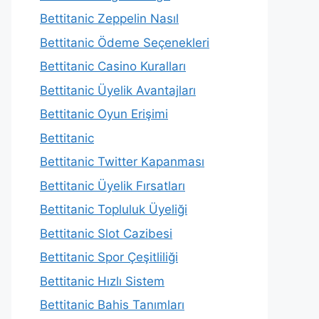
Bettitanic Zeppelin Nasıl
Bettitanic Ödeme Seçenekleri
Bettitanic Casino Kuralları
Bettitanic Üyelik Avantajları
Bettitanic Oyun Erişimi
Bettitanic
Bettitanic Twitter Kapanması
Bettitanic Üyelik Fırsatları
Bettitanic Topluluk Üyeliği
Bettitanic Slot Cazibesi
Bettitanic Spor Çeşitliliği
Bettitanic Hızlı Sistem
Bettitanic Bahis Tanımları