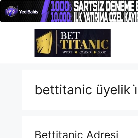
İçeriğe
atla
bettitanic üyelik i̇
Bettitanic Adresi