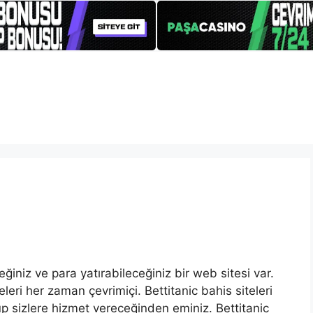
ğiniz ve para yatırabileceğiniz bir web sitesi var.
leri her zaman çevrimiçi. Bettitanic bahis siteleri
up sizlere hizmet vereceğinden eminiz. Bettitanic