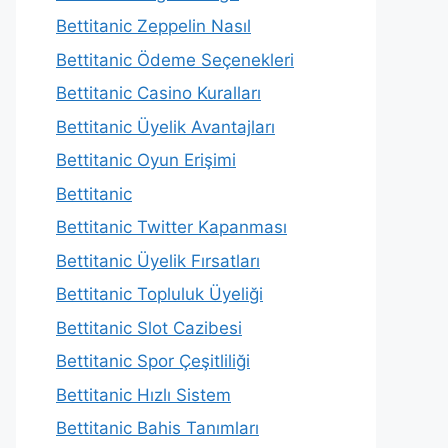
Bettitanic Zeppelin Nasıl
Bettitanic Ödeme Seçenekleri
Bettitanic Casino Kuralları
Bettitanic Üyelik Avantajları
Bettitanic Oyun Erişimi
Bettitanic
Bettitanic Twitter Kapanması
Bettitanic Üyelik Fırsatları
Bettitanic Topluluk Üyeliği
Bettitanic Slot Cazibesi
Bettitanic Spor Çeşitliliği
Bettitanic Hızlı Sistem
Bettitanic Bahis Tanımları