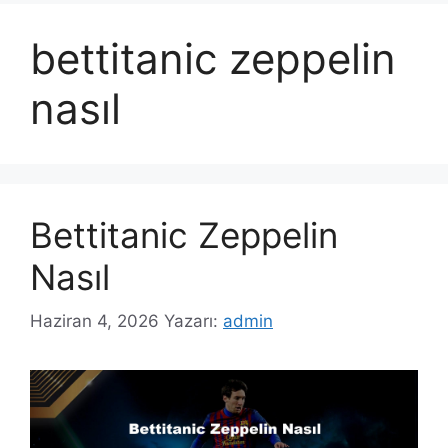
bettitanic zeppelin
nasıl
Bettitanic Zeppelin
Nasıl
Haziran 4, 2026
Yazarı:
admin