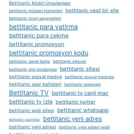
Bettitanic Mobil Uygulaması
bettitanic nasil bir site
bettitanic müşteri hizmetleri
bettitanic oyun seçenekleri
bettitanic para yatirma
bettitanic para çekme
bettitanic promosyon
bettitanic promosyon kodu
bettitanic sanal bahis
bettitanic sikayet
bettitanic sitesi
bettitanic site i̇ncelemesi
bettitanic sosyal medya
bettitanic sosyal medyası
bettitanic spor bahisleri
bettitanic telegram
Bettitanic TV
bettitanic tv canli maç
bettitanic tv izle
bettitanic twitter
bettitanic whatsapp
bettitanic web sitesi
bettitanic yeni adres
bettitanic yazılımları
bettitanic yeni adresi
bettitanic yeni adresi nedir