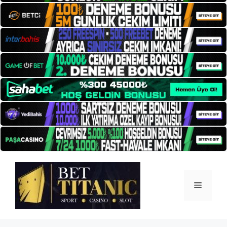
İçeriğe
atla
Menü