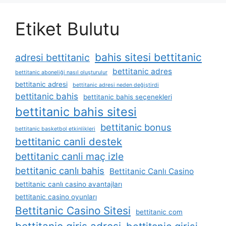
Etiket Bulutu
bahis sitesi bettitanic
adresi bettitanic
bettitanic adres
bettitanic aboneliği nasıl oluşturulur
bettitanic adresi
bettitanic adresi neden değiştirdi
bettitanic bahis
bettitanic bahis seçenekleri
bettitanic bahis sitesi
bettitanic bonus
bettitanic basketbol etkinlikleri
bettitanic canli destek
bettitanic canli maç izle
bettitanic canlı bahis
Bettitanic Canlı Casino
bettitanic canlı casino avantajları
bettitanic casino oyunları
Bettitanic Casino Sitesi
bettitanic com