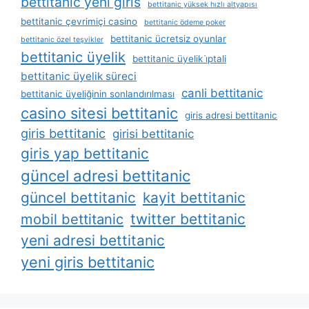
bettitanic yeni giris
bettitanic yüksek hızlı altyapısı
bettitanic çevrimiçi casino
bettitanic ödeme poker
bettitanic ücretsiz oyunlar
bettitanic özel teşvikler
bettitanic üyelik
bettitanic üyelik i̇ptali
bettitanic üyelik süreci
canli bettitanic
bettitanic üyeliğinin sonlandırılması
casino sitesi bettitanic
giris adresi bettitanic
giris bettitanic
girisi bettitanic
giris yap bettitanic
güncel adresi bettitanic
güncel bettitanic
kayit bettitanic
mobil bettitanic
twitter bettitanic
yeni adresi bettitanic
yeni giris bettitanic