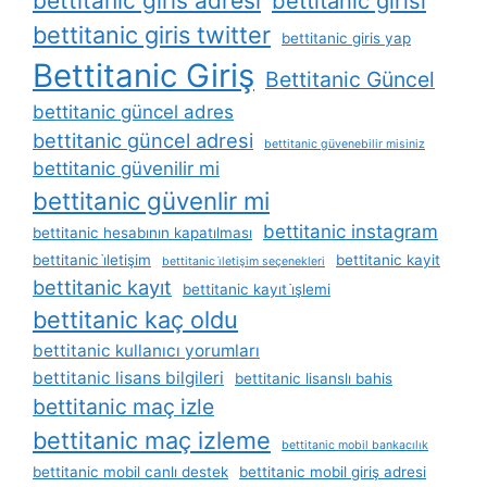
bettitanic giris adresi
bettitanic girisi
bettitanic giris twitter
bettitanic giris yap
Bettitanic Giriş
Bettitanic Güncel
bettitanic güncel adres
bettitanic güncel adresi
bettitanic güvenebilir misiniz
bettitanic güvenilir mi
bettitanic güvenlir mi
bettitanic instagram
bettitanic hesabının kapatılması
bettitanic i̇letişim
bettitanic kayit
bettitanic i̇letişim seçenekleri
bettitanic kayıt
bettitanic kayıt i̇şlemi
bettitanic kaç oldu
bettitanic kullanıcı yorumları
bettitanic lisans bilgileri
bettitanic lisanslı bahis
bettitanic maç izle
bettitanic maç izleme
bettitanic mobil bankacılık
bettitanic mobil canlı destek
bettitanic mobil giriş adresi