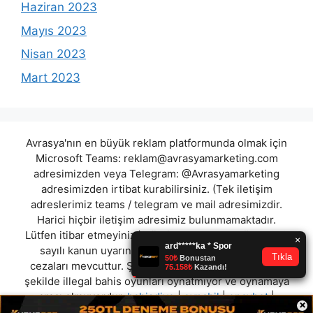
Haziran 2023
Mayıs 2023
Nisan 2023
Mart 2023
Avrasya'nın en büyük reklam platformunda olmak için
Microsoft Teams:
reklam@avrasyamarketing.com
adresimizden veya Telegram: @Avrasyamarketing
adresimizden irtibat kurabilirsiniz. (Tek iletişim
adreslerimiz teams / telegram ve mail adresimizdir.
Harici hiçbir iletişim adresimiz bulunmamaktadır.
Lütfen itibar etmeyiniz.) Türkiye yasalarına göre 7258
sayılı kanun uyarınca yasa dışı bahis oynamanın
cezaları mevcuttur. Şu an bulunduğunuz site hiç bir
şekilde illegal bahis oyunları oynatmıyor ve oynamaya
aracı olmuyordur.
bahisdiyo
|
oynabil
|
onaybet
|
×
cannonbet
|
timeto
|
askbahis
|
betarsenal
|
toobet