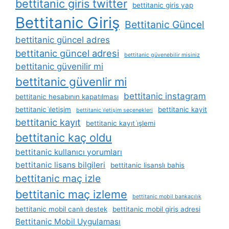
bettitanic giris twitter
bettitanic giris yap
Bettitanic Giriş
Bettitanic Güncel
bettitanic güncel adres
bettitanic güncel adresi
bettitanic güvenebilir misiniz
bettitanic güvenilir mi
bettitanic güvenlir mi
bettitanic instagram
bettitanic hesabının kapatılması
bettitanic i̇letişim
bettitanic kayit
bettitanic i̇letişim seçenekleri
bettitanic kayıt
bettitanic kayıt i̇şlemi
bettitanic kaç oldu
bettitanic kullanıcı yorumları
bettitanic lisans bilgileri
bettitanic lisanslı bahis
bettitanic maç izle
bettitanic maç izleme
bettitanic mobil bankacılık
bettitanic mobil canlı destek
bettitanic mobil giriş adresi
Bettitanic Mobil Uygulaması