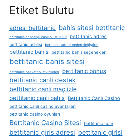
Etiket Bulutu
bahis sitesi bettitanic
adresi bettitanic
bettitanic adres
bettitanic aboneliği nasıl oluşturulur
bettitanic adresi
bettitanic adresi neden değiştirdi
bettitanic bahis
bettitanic bahis seçenekleri
bettitanic bahis sitesi
bettitanic bonus
bettitanic basketbol etkinlikleri
bettitanic canli destek
bettitanic canli maç izle
bettitanic canlı bahis
Bettitanic Canlı Casino
bettitanic canlı casino avantajları
bettitanic casino oyunları
Bettitanic Casino Sitesi
bettitanic com
bettitanic giris adresi
bettitanic girisi