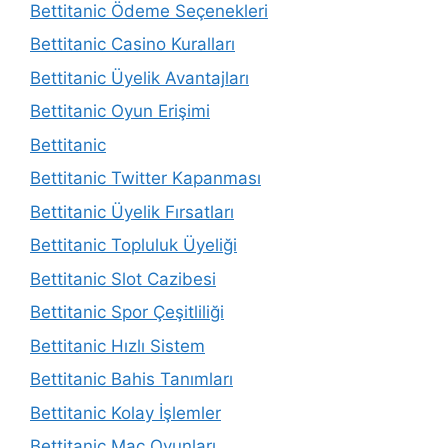
Bettitanic Ödeme Seçenekleri
Bettitanic Casino Kuralları
Bettitanic Üyelik Avantajları
Bettitanic Oyun Erişimi
Bettitanic
Bettitanic Twitter Kapanması
Bettitanic Üyelik Fırsatları
Bettitanic Topluluk Üyeliği
Bettitanic Slot Cazibesi
Bettitanic Spor Çeşitliliği
Bettitanic Hızlı Sistem
Bettitanic Bahis Tanımları
Bettitanic Kolay İşlemler
Bettitanic Maç Oyunları