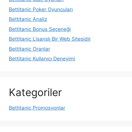
Bettitanic Poker Oyuncuları
Bettitanic Analiz
Bettitanic Bonus Seçeneği
Bettitanic Lisanslı Bir Web Sitesidir
Bettitanic Oranlar
Bettitanic Kullanıcı Deneyimi
Kategoriler
Bettitanic Promosyonlar