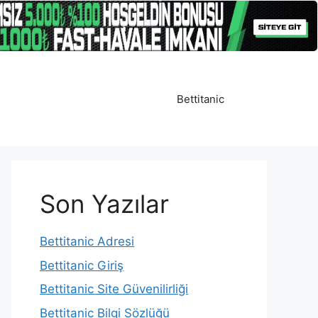
Bettitanic
Son Yazılar
Bettitanic Adresi
Bettitanic Giriş
Bettitanic Site Güvenilirliği
Bettitanic Bilgi Sözlüğü