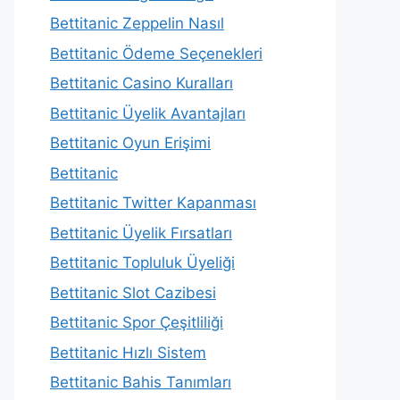
Bettitanic Zeppelin Nasıl
Bettitanic Ödeme Seçenekleri
Bettitanic Casino Kuralları
Bettitanic Üyelik Avantajları
Bettitanic Oyun Erişimi
Bettitanic
Bettitanic Twitter Kapanması
Bettitanic Üyelik Fırsatları
Bettitanic Topluluk Üyeliği
Bettitanic Slot Cazibesi
Bettitanic Spor Çeşitliliği
Bettitanic Hızlı Sistem
Bettitanic Bahis Tanımları