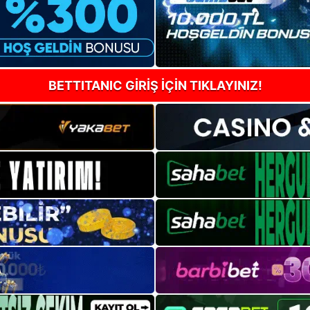
BETTITANIC GİRİŞ İÇİN TIKLAYINIZ!