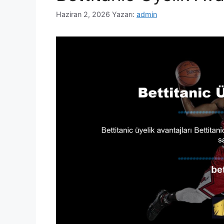
Haziran 2, 2026
Yazarı:
admin