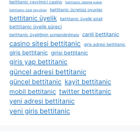
bettitanic çevrimiçi casino
bettitanic ödeme poker
bettitanic ücretsiz oyunlar
bettitanic özel teşvikler
bettitanic üyelik
bettitanic üyelik i̇ptali
bettitanic üyelik süreci
canli bettitanic
bettitanic üyeliğinin sonlandırılması
casino sitesi bettitanic
giris adresi bettitanic
giris bettitanic
girisi bettitanic
giris yap bettitanic
güncel adresi bettitanic
güncel bettitanic
kayit bettitanic
mobil bettitanic
twitter bettitanic
yeni adresi bettitanic
yeni giris bettitanic