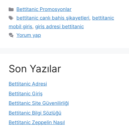
Kategoriler
Bettitanic Promosyonlar
Etiketler
bettitanic canlı bahis şikayetleri
,
bettitanic
mobil giriş
,
giris adresi bettitanic
Yorum yap
Son Yazılar
Bettitanic Adresi
Bettitanic Giriş
Bettitanic Site Güvenilirliği
Bettitanic Bilgi Sözlüğü
Bettitanic Zeppelin Nasıl