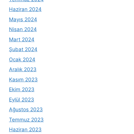
Haziran 2024
Mayıs 2024
Nisan 2024
Mart 2024
Şubat 2024
Ocak 2024
Aralık 2023
Kasım 2023
Ekim 2023
Eylül 2023
Ağustos 2023
Temmuz 2023
Haziran 2023