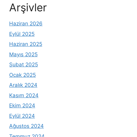
Arşivler
Haziran 2026
Eylül 2025
Haziran 2025
Mayıs 2025
Şubat 2025
Ocak 2025
Aralık 2024
Kasım 2024
Ekim 2024
Eylül 2024
Ağustos 2024
Temmuz 2024