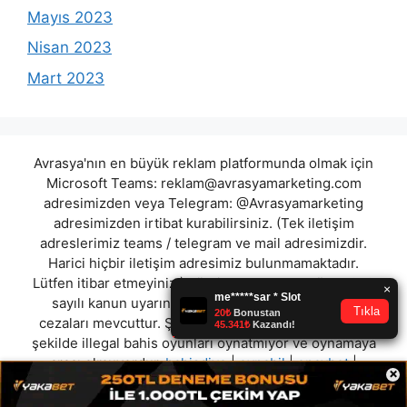
Mayıs 2023
Nisan 2023
Mart 2023
Avrasya'nın en büyük reklam platformunda olmak için
Microsoft Teams:
reklam@avrasyamarketing.com
adresimizden veya Telegram: @Avrasyamarketing
adresimizden irtibat kurabilirsiniz. (Tek iletişim
adreslerimiz teams / telegram ve mail adresimizdir.
Harici hiçbir iletişim adresimiz bulunmamaktadır.
Lütfen itibar etmeyiniz.) Türkiye yasalarına göre 7258
sayılı kanun uyarınca yasa dışı bahis oynamanın
cezaları mevcuttur. Şu an bulunduğunuz site hiç bir
şekilde illegal bahis oyunları oynatmıyor ve oynamaya
aracı olmuyordur.
bahisdiyo
|
oynabil
|
onaybet
|
×
cannonbet
|
timeto
|
askbahis
|
betarsenal
|
toobet