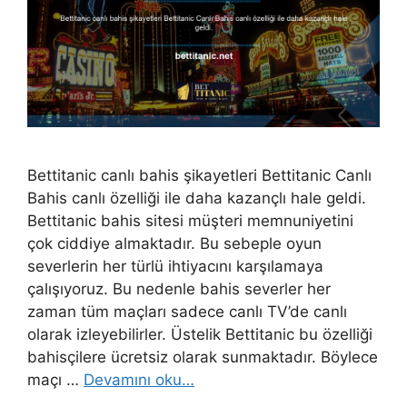
Bettitanic canlı bahis şikayetleri Bettitanic Canlı
Bahis canlı özelliği ile daha kazançlı hale geldi.
Bettitanic bahis sitesi müşteri memnuniyetini
çok ciddiye almaktadır. Bu sebeple oyun
severlerin her türlü ihtiyacını karşılamaya
çalışıyoruz. Bu nedenle bahis severler her
zaman tüm maçları sadece canlı TV’de canlı
olarak izleyebilirler. Üstelik Bettitanic bu özelliği
bahisçilere ücretsiz olarak sunmaktadır. Böylece
maçı …
Devamını oku…