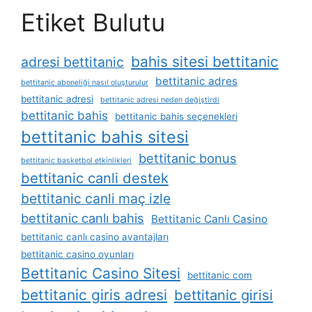
Etiket Bulutu
bahis sitesi bettitanic
adresi bettitanic
bettitanic adres
bettitanic aboneliği nasıl oluşturulur
bettitanic adresi
bettitanic adresi neden değiştirdi
bettitanic bahis
bettitanic bahis seçenekleri
bettitanic bahis sitesi
bettitanic bonus
bettitanic basketbol etkinlikleri
bettitanic canli destek
bettitanic canli maç izle
bettitanic canlı bahis
Bettitanic Canlı Casino
bettitanic canlı casino avantajları
bettitanic casino oyunları
Bettitanic Casino Sitesi
bettitanic com
bettitanic giris adresi
bettitanic girisi