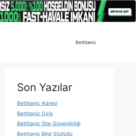
Bettitanic
Son Yazılar
Bettitanic Adresi
Bettitanic Giriş
Bettitanic Site Güvenilirliği
Bettitanic Bilgi Sözlüğü