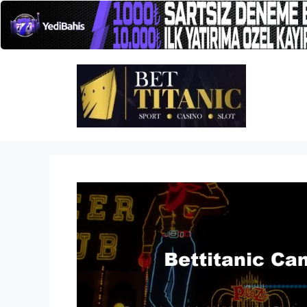
İçeriğe
atla