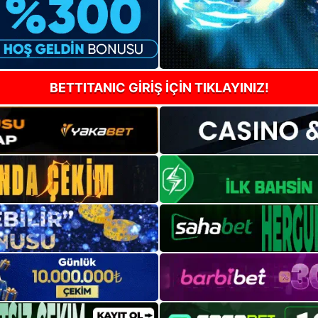
BETTITANIC GİRİŞ İÇİN TIKLAYINIZ!