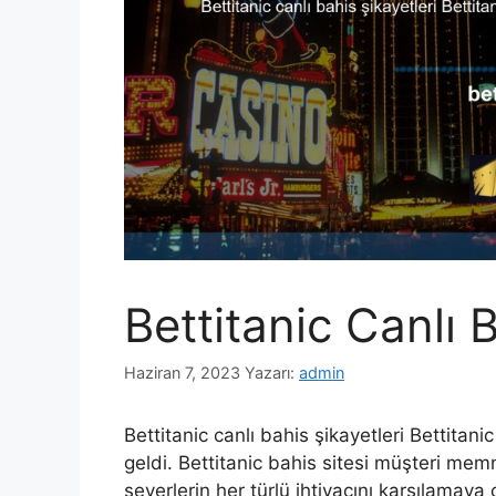
Bettitanic Canlı 
Haziran 7, 2023
Yazarı:
admin
Bettitanic canlı bahis şikayetleri Bettitanic
geldi. Bettitanic bahis sitesi müşteri me
severlerin her türlü ihtiyacını karşılamay