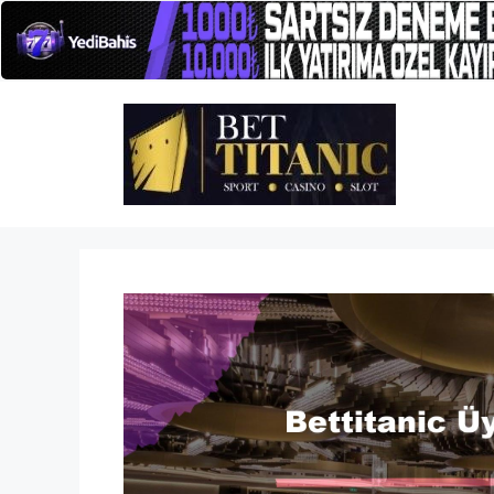
İçeriğe
atla