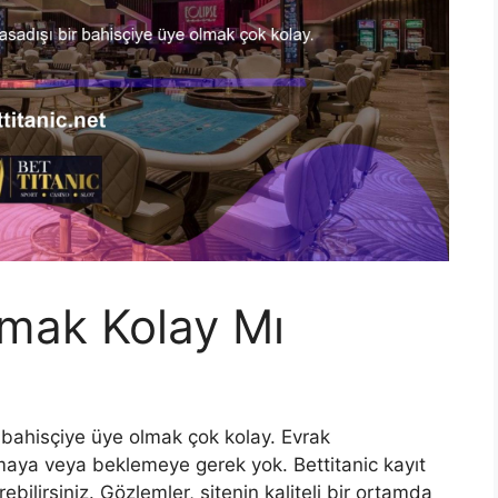
lmak Kolay Mı
r bahisçiye üye olmak çok kolay. Evrak
aya veya beklemeye gerek yok. Bettitanic kayıt
ebilirsiniz. Gözlemler, sitenin kaliteli bir ortamda