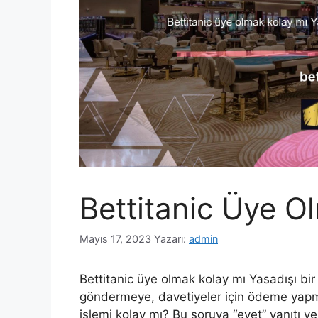
Bettitanic Üye O
Mayıs 17, 2023
Yazarı:
admin
Bettitanic üye olmak kolay mı Yasadışı bi
göndermeye, davetiyeler için ödeme yapm
işlemi kolay mı? Bu soruya “evet” yanıtı ver