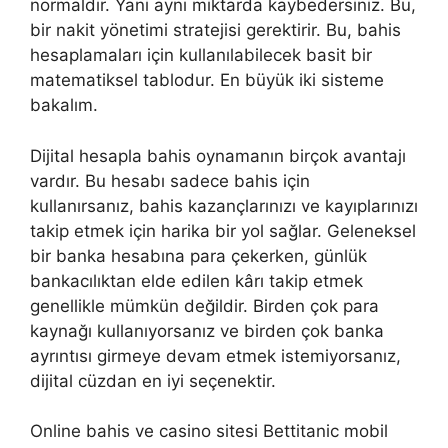
normaldir. Yani aynı miktarda kaybedersiniz. Bu,
bir nakit yönetimi stratejisi gerektirir. Bu, bahis
hesaplamaları için kullanılabilecek basit bir
matematiksel tablodur. En büyük iki sisteme
bakalım.
Dijital hesapla bahis oynamanın birçok avantajı
vardır. Bu hesabı sadece bahis için
kullanırsanız, bahis kazançlarınızı ve kayıplarınızı
takip etmek için harika bir yol sağlar. Geleneksel
bir banka hesabına para çekerken, günlük
bankacılıktan elde edilen kârı takip etmek
genellikle mümkün değildir. Birden çok para
kaynağı kullanıyorsanız ve birden çok banka
ayrıntısı girmeye devam etmek istemiyorsanız,
dijital cüzdan en iyi seçenektir.
Online bahis ve casino sitesi Bettitanic mobil