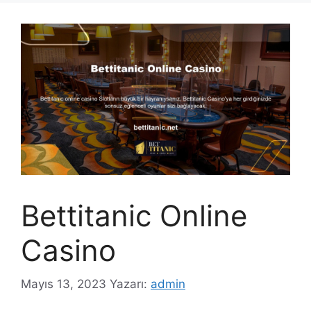
Bettitanic Online
Casino
Mayıs 13, 2023
Yazarı:
admin