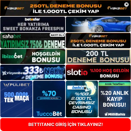
×
BETTITANIC GİRİŞ İÇİN TIKLAYINIZ!