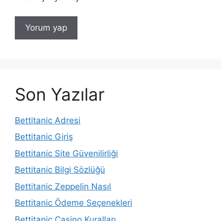
Son Yazılar
Bettitanic Adresi
Bettitanic Giriş
Bettitanic Site Güvenilirliği
Bettitanic Bilgi Sözlüğü
Bettitanic Zeppelin Nasıl
Bettitanic Ödeme Seçenekleri
Bettitanic Casino Kuralları