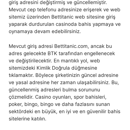
giriş adresini değiştirmiş ve güncellemiştir.
Mevcut cep telefonu adresinize erişerek ve web
sitemiz üzerinden Bettitanic web sitesine giriş
yaparak durdurulan casinoda bahis yapmaya ve
oynamaya devam edebilirsiniz.
Mevcut giriş adresi Bettitanic.com, ancak bu
adres gelecekte BTK tarafından engellenecek
ve değiştirilecektir. En mantıklı yol, web
sitemizdeki Kimlik Doğrula düğmesine
tıklamaktır. Böylece şirketinizin güncel adresine
ve yasal adresine her zaman ulaşabilirsiniz. Bu,
güncellenmiş adresleri bulma sorununu
çözmelidir. Casino oyunları, spor bahisleri,
poker, bingo, bingo ve daha fazlasını sunan
sektördeki en büyük, en iyi ve en güvenilir bahis
sitelerine katılın.