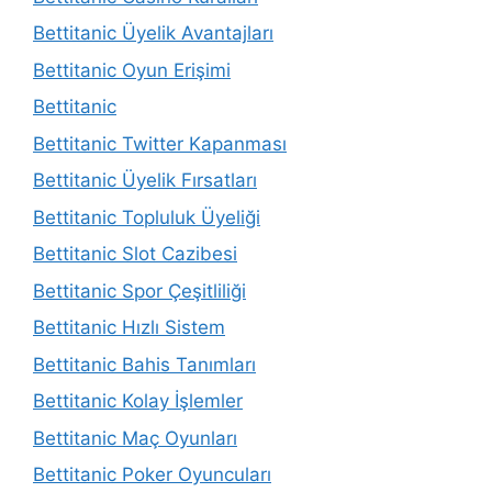
Bettitanic Üyelik Avantajları
Bettitanic Oyun Erişimi
Bettitanic
Bettitanic Twitter Kapanması
Bettitanic Üyelik Fırsatları
Bettitanic Topluluk Üyeliği
Bettitanic Slot Cazibesi
Bettitanic Spor Çeşitliliği
Bettitanic Hızlı Sistem
Bettitanic Bahis Tanımları
Bettitanic Kolay İşlemler
Bettitanic Maç Oyunları
Bettitanic Poker Oyuncuları