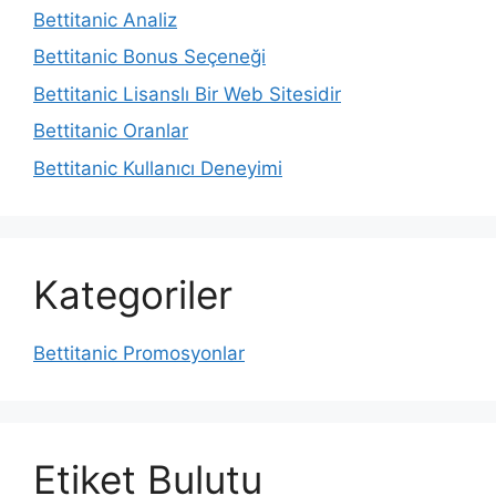
Bettitanic Analiz
Bettitanic Bonus Seçeneği
Bettitanic Lisanslı Bir Web Sitesidir
Bettitanic Oranlar
Bettitanic Kullanıcı Deneyimi
Kategoriler
Bettitanic Promosyonlar
Etiket Bulutu