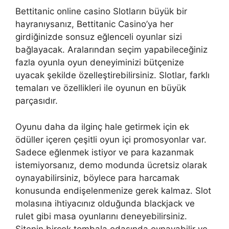
Bettitanic online casino Slotların büyük bir
hayranıysanız, Bettitanic Casino’ya her
girdiğinizde sonsuz eğlenceli oyunlar sizi
bağlayacak. Aralarından seçim yapabileceğiniz
fazla oyunla oyun deneyiminizi bütçenize
uyacak şekilde özelleştirebilirsiniz. Slotlar, farklı
temaları ve özellikleri ile oyunun en büyük
parçasıdır.
Oyunu daha da ilginç hale getirmek için ek
ödüller içeren çeşitli oyun içi promosyonlar var.
Sadece eğlenmek istiyor ve para kazanmak
istemiyorsanız, demo modunda ücretsiz olarak
oynayabilirsiniz, böylece para harcamak
konusunda endişelenmenize gerek kalmaz. Slot
molasına ihtiyacınız olduğunda blackjack ve
rulet gibi masa oyunlarını deneyebilirsiniz.
Sitenin birçok tombala odasında oynayabilir ve