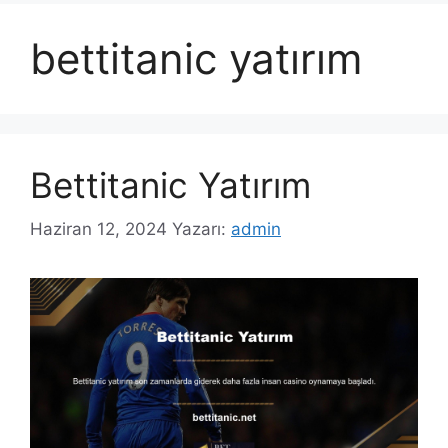
bettitanic yatırım
Bettitanic Yatırım
Haziran 12, 2024
Yazarı:
admin