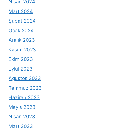
Nisan 2024
Mart 2024
Şubat 2024
Ocak 2024
Aralık 2023
Kasım 2023
Ekim 2023
Eylül 2023
Ağustos 2023
Temmuz 2023
Haziran 2023
Mayıs 2023
Nisan 2023
Mart 2023