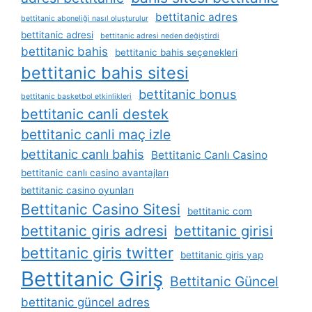
bettitanic adres
bettitanic aboneliği nasıl oluşturulur
bettitanic adresi
bettitanic adresi neden değiştirdi
bettitanic bahis
bettitanic bahis seçenekleri
bettitanic bahis sitesi
bettitanic bonus
bettitanic basketbol etkinlikleri
bettitanic canli destek
bettitanic canli maç izle
bettitanic canlı bahis
Bettitanic Canlı Casino
bettitanic canlı casino avantajları
bettitanic casino oyunları
Bettitanic Casino Sitesi
bettitanic com
bettitanic giris adresi
bettitanic girisi
bettitanic giris twitter
bettitanic giris yap
Bettitanic Giriş
Bettitanic Güncel
bettitanic güncel adres