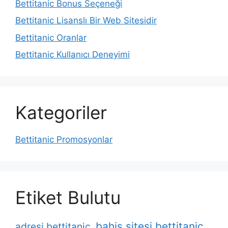
Bettitanic Bonus Seçeneği
Bettitanic Lisanslı Bir Web Sitesidir
Bettitanic Oranlar
Bettitanic Kullanıcı Deneyimi
Kategoriler
Bettitanic Promosyonlar
Etiket Bulutu
bahis sitesi bettitanic
adresi bettitanic