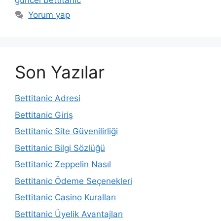
güncel bettitanic
Yorum yap
Son Yazılar
Bettitanic Adresi
Bettitanic Giriş
Bettitanic Site Güvenilirliği
Bettitanic Bilgi Sözlüğü
Bettitanic Zeppelin Nasıl
Bettitanic Ödeme Seçenekleri
Bettitanic Casino Kuralları
Bettitanic Üyelik Avantajları