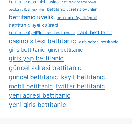
bettitanic çevrimiçi casino
bettitanic ödeme poker
bettitanic ücretsiz oyunlar
bettitanic özel teşvikler
bettitanic üyelik
bettitanic üyelik i̇ptali
bettitanic üyelik süreci
canli bettitanic
bettitanic üyeliğinin sonlandırılması
casino sitesi bettitanic
giris adresi bettitanic
giris bettitanic
girisi bettitanic
giris yap bettitanic
güncel adresi bettitanic
güncel bettitanic
kayit bettitanic
mobil bettitanic
twitter bettitanic
yeni adresi bettitanic
yeni giris bettitanic