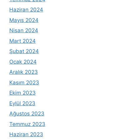
Haziran 2024
Mayıs 2024
Nisan 2024
Mart 2024
Şubat 2024
Ocak 2024
Aralık 2023
Kasım 2023
Ekim 2023
Eylül 2023
Ağustos 2023
Temmuz 2023
Haziran 2023