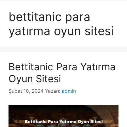
bettitanic para
yatırma oyun sitesi
Bettitanic Para Yatırma
Oyun Sitesi
Şubat 10, 2024
Yazarı:
admin