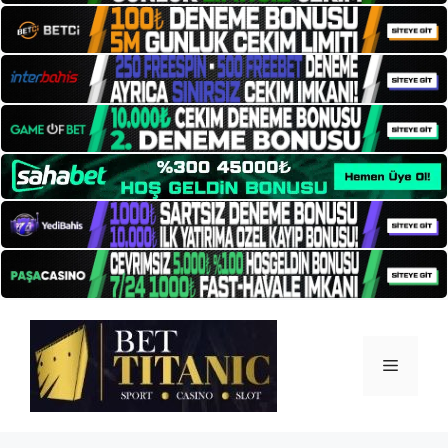
İçeriğe
atla
Menü