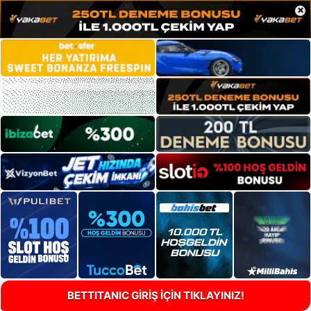
×
BETTITANIC GİRİŞ İÇİN TIKLAYINIZ!