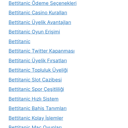
Bettitanic Ödeme Seçenekleri
Bettitanic Casino Kuralları
Bettitanic Üyelik Avantajları
Bettitanic Oyun Erişimi
Bettitanic
Bettitanic Twitter Kapanması
Bettitanic Üyelik Fırsatları
Bettitanic Topluluk Üyeliği
Bettitanic Slot Cazibesi
Bettitanic Spor Çeşitliliği
Bettitanic Hızlı Sistem
Bettitanic Bahis Tanımları
Bettitanic Kolay İşlemler
Bettitanic Maç Oyunları