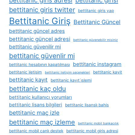
bettitanic giris adresi
bettitanic girisi
bettitanic giris twitter
bettitanic giris yap
Bettitanic Giriş
Bettitanic Güncel
bettitanic güncel adres
bettitanic güncel adresi
bettitanic güvenebilir misiniz
bettitanic güvenilir mi
bettitanic güvenlir mi
bettitanic instagram
bettitanic hesabının kapatılması
bettitanic i̇letişim
bettitanic kayit
bettitanic i̇letişim seçenekleri
bettitanic kayıt
bettitanic kayıt i̇şlemi
bettitanic kaç oldu
bettitanic kullanıcı yorumları
bettitanic lisans bilgileri
bettitanic lisanslı bahis
bettitanic maç izle
bettitanic maç izleme
bettitanic mobil bankacılık
bettitanic mobil canlı destek
bettitanic mobil giriş adresi