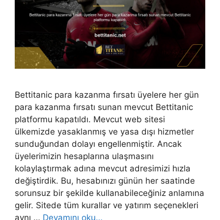
Bettitanic para kazanma fırsatı üyelere her gün
para kazanma fırsatı sunan mevcut Bettitanic
platformu kapatıldı. Mevcut web sitesi
ülkemizde yasaklanmış ve yasa dışı hizmetler
sunduğundan dolayı engellenmiştir. Ancak
üyelerimizin hesaplarına ulaşmasını
kolaylaştırmak adına mevcut adresimizi hızla
değiştirdik. Bu, hesabınızı günün her saatinde
sorunsuz bir şekilde kullanabileceğiniz anlamına
gelir. Sitede tüm kurallar ve yatırım seçenekleri
aynı …
Devamını oku…