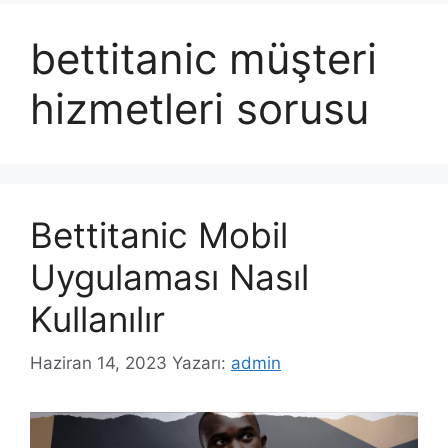
bettitanic müşteri
hizmetleri sorusu
Bettitanic Mobil
Uygulaması Nasıl
Kullanılır
Haziran 14, 2023
Yazarı:
admin