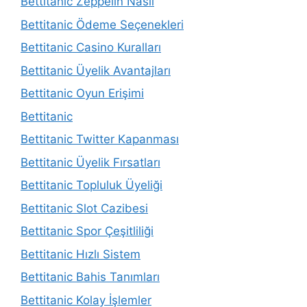
Bettitanic Zeppelin Nasıl
Bettitanic Ödeme Seçenekleri
Bettitanic Casino Kuralları
Bettitanic Üyelik Avantajları
Bettitanic Oyun Erişimi
Bettitanic
Bettitanic Twitter Kapanması
Bettitanic Üyelik Fırsatları
Bettitanic Topluluk Üyeliği
Bettitanic Slot Cazibesi
Bettitanic Spor Çeşitliliği
Bettitanic Hızlı Sistem
Bettitanic Bahis Tanımları
Bettitanic Kolay İşlemler