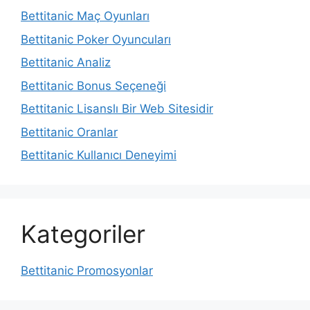
Bettitanic Maç Oyunları
Bettitanic Poker Oyuncuları
Bettitanic Analiz
Bettitanic Bonus Seçeneği
Bettitanic Lisanslı Bir Web Sitesidir
Bettitanic Oranlar
Bettitanic Kullanıcı Deneyimi
Kategoriler
Bettitanic Promosyonlar