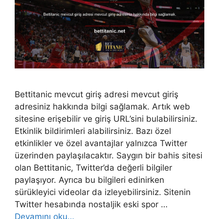
Bettitanic mevcut giriş adresi mevcut giriş
adresiniz hakkında bilgi sağlamak. Artık web
sitesine erişebilir ve giriş URL’sini bulabilirsiniz.
Etkinlik bildirimleri alabilirsiniz. Bazı özel
etkinlikler ve özel avantajlar yalnızca Twitter
üzerinden paylaşılacaktır. Saygın bir bahis sitesi
olan Bettitanic, Twitter’da değerli bilgiler
paylaşıyor. Ayrıca bu bilgileri edinirken
sürükleyici videolar da izleyebilirsiniz. Sitenin
Twitter hesabında nostaljik eski spor …
Devamını oku…