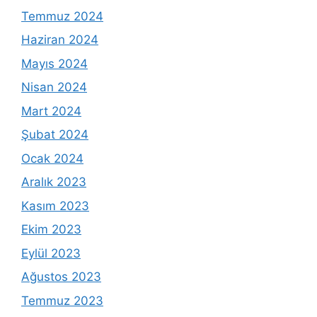
Temmuz 2024
Haziran 2024
Mayıs 2024
Nisan 2024
Mart 2024
Şubat 2024
Ocak 2024
Aralık 2023
Kasım 2023
Ekim 2023
Eylül 2023
Ağustos 2023
Temmuz 2023