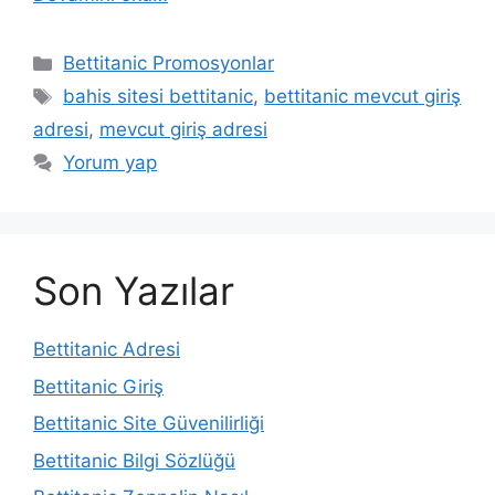
Kategoriler
Bettitanic Promosyonlar
Etiketler
bahis sitesi bettitanic
,
bettitanic mevcut giriş
adresi
,
mevcut giriş adresi
Yorum yap
Son Yazılar
Bettitanic Adresi
Bettitanic Giriş
Bettitanic Site Güvenilirliği
Bettitanic Bilgi Sözlüğü