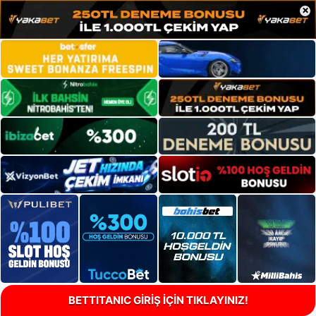
×
BETTITANIC GİRİŞ İÇİN TIKLAYINIZ!