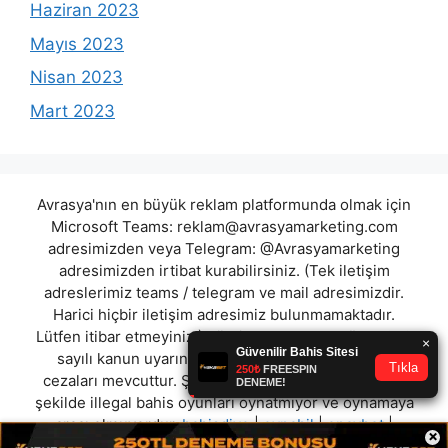
Haziran 2023
Mayıs 2023
Nisan 2023
Mart 2023
Avrasya'nın en büyük reklam platformunda olmak için
Microsoft Teams:
reklam@avrasyamarketing.com
adresimizden veya Telegram: @Avrasyamarketing
adresimizden irtibat kurabilirsiniz. (Tek iletişim
adreslerimiz teams / telegram ve mail adresimizdir.
Harici hiçbir iletişim adresimiz bulunmamaktadır.
Lütfen itibar etmeyiniz.) Türkiye yasalarına göre 7258
sayılı kanun uyarınca yasa dışı bahis oynamanın
cezaları mevcuttur. Şu an bulunduğunuz site hiç bir
şekilde illegal bahis oyunları oynatmıyor ve oynamaya
aracı olmuyordur.
bahisdiyo
|
oynabil
|
onaybet
|
×
cannonbet
|
timeto
|
askbahis
|
betarsenal
|
toobet