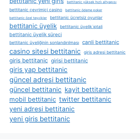
bettitanic yeni giris
bettitanic yüksek hızlı altyapısı
bettitanic çevrimiçi casino
bettitanic ödeme poker
bettitanic ücretsiz oyunlar
bettitanic özel teşvikler
bettitanic üyelik
bettitanic üyelik i̇ptali
bettitanic üyelik süreci
canli bettitanic
bettitanic üyeliğinin sonlandırılması
casino sitesi bettitanic
giris adresi bettitanic
giris bettitanic
girisi bettitanic
giris yap bettitanic
güncel adresi bettitanic
güncel bettitanic
kayit bettitanic
mobil bettitanic
twitter bettitanic
yeni adresi bettitanic
yeni giris bettitanic