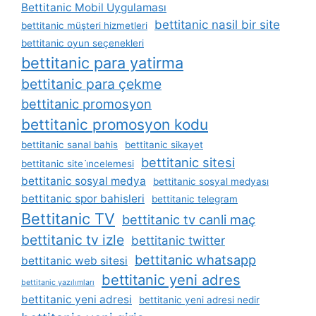
Bettitanic Mobil Uygulaması
bettitanic nasil bir site
bettitanic müşteri hizmetleri
bettitanic oyun seçenekleri
bettitanic para yatirma
bettitanic para çekme
bettitanic promosyon
bettitanic promosyon kodu
bettitanic sanal bahis
bettitanic sikayet
bettitanic sitesi
bettitanic site i̇ncelemesi
bettitanic sosyal medya
bettitanic sosyal medyası
bettitanic spor bahisleri
bettitanic telegram
Bettitanic TV
bettitanic tv canli maç
bettitanic tv izle
bettitanic twitter
bettitanic whatsapp
bettitanic web sitesi
bettitanic yeni adres
bettitanic yazılımları
bettitanic yeni adresi
bettitanic yeni adresi nedir