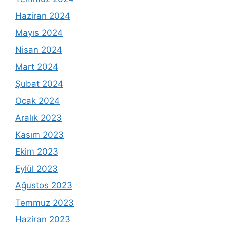
Haziran 2024
Mayıs 2024
Nisan 2024
Mart 2024
Şubat 2024
Ocak 2024
Aralık 2023
Kasım 2023
Ekim 2023
Eylül 2023
Ağustos 2023
Temmuz 2023
Haziran 2023