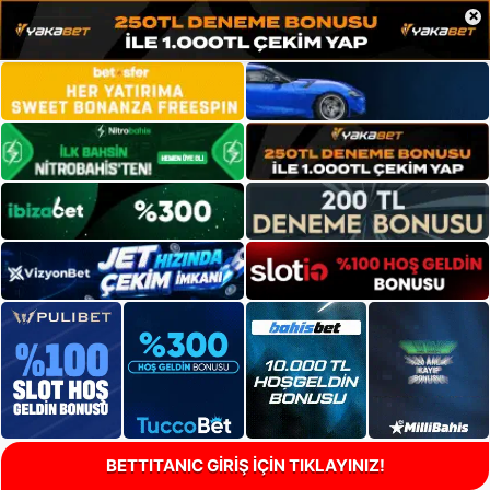
×
BETTITANIC GİRİŞ İÇİN TIKLAYINIZ!