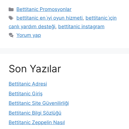
Kategoriler
Bettitanic Promosyonlar
Etiketler
bettitanic en i̇yi oyun hizmeti
,
bettitanic i̇çin
canlı yardım desteği
,
bettitanic instagram
Yorum yap
Son Yazılar
Bettitanic Adresi
Bettitanic Giriş
Bettitanic Site Güvenilirliği
Bettitanic Bilgi Sözlüğü
Bettitanic Zeppelin Nasıl