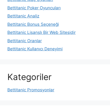
Bettitanic Poker Oyuncuları
Bettitanic Analiz
Bettitanic Bonus Seçeneği
Bettitanic Lisanslı Bir Web Sitesidir
Bettitanic Oranlar
Bettitanic Kullanıcı Deneyimi
Kategoriler
Bettitanic Promosyonlar