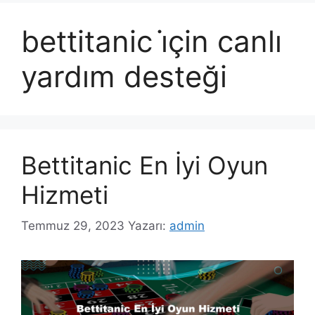
bettitanic i̇çin canlı
yardım desteği
Bettitanic En İyi Oyun
Hizmeti
Temmuz 29, 2023
Yazarı:
admin