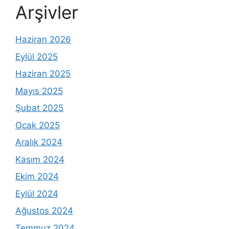
Arşivler
Haziran 2026
Eylül 2025
Haziran 2025
Mayıs 2025
Şubat 2025
Ocak 2025
Aralık 2024
Kasım 2024
Ekim 2024
Eylül 2024
Ağustos 2024
Temmuz 2024