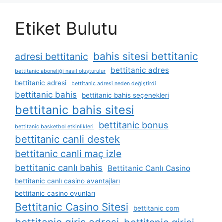
Etiket Bulutu
bahis sitesi bettitanic
adresi bettitanic
bettitanic adres
bettitanic aboneliği nasıl oluşturulur
bettitanic adresi
bettitanic adresi neden değiştirdi
bettitanic bahis
bettitanic bahis seçenekleri
bettitanic bahis sitesi
bettitanic bonus
bettitanic basketbol etkinlikleri
bettitanic canli destek
bettitanic canli maç izle
bettitanic canlı bahis
Bettitanic Canlı Casino
bettitanic canlı casino avantajları
bettitanic casino oyunları
Bettitanic Casino Sitesi
bettitanic com