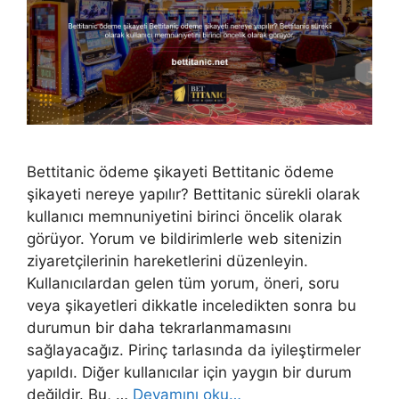
Bettitanic ödeme şikayeti Bettitanic ödeme
şikayeti nereye yapılır? Bettitanic sürekli olarak
kullanıcı memnuniyetini birinci öncelik olarak
görüyor. Yorum ve bildirimlerle web sitenizin
ziyaretçilerinin hareketlerini düzenleyin.
Kullanıcılardan gelen tüm yorum, öneri, soru
veya şikayetleri dikkatle inceledikten sonra bu
durumun bir daha tekrarlanmamasını
sağlayacağız. Pirinç tarlasında da iyileştirmeler
yapıldı. Diğer kullanıcılar için yaygın bir durum
değildir. Bu, …
Devamını oku…