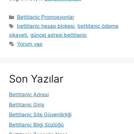
Kategoriler
Bettitanic Promosyonlar
Etiketler
bettitanic hesap blokesi
,
bettitanic ödeme
şikayeti
,
güncel adresi bettitanic
Yorum yap
Son Yazılar
Bettitanic Adresi
Bettitanic Giriş
Bettitanic Site Güvenilirliği
Bettitanic Bilgi Sözlüğü