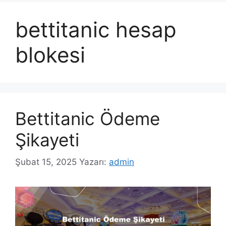
bettitanic hesap
blokesi
Bettitanic Ödeme
Şikayeti
Şubat 15, 2025
Yazarı:
admin