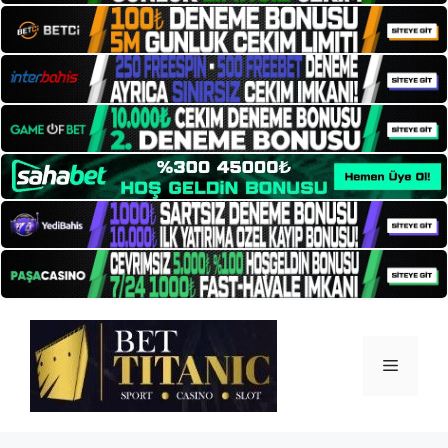
İçeriğe
atla
Menü