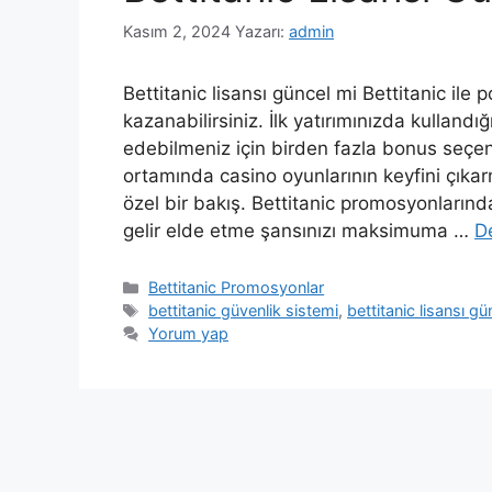
Kasım 2, 2024
Yazarı:
admin
Bettitanic lisansı güncel mi Bettitanic ile
kazanabilirsiniz. İlk yatırımınızda kull
edebilmeniz için birden fazla bonus seçe
ortamında casino oyunlarının keyfini çıka
özel bir bakış. Bettitanic promosyonların
gelir elde etme şansınızı maksimuma …
D
Kategoriler
Bettitanic Promosyonlar
Etiketler
bettitanic güvenlik sistemi
,
bettitanic lisansı gü
Yorum yap