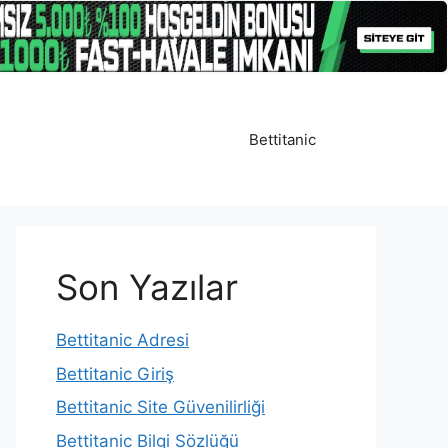
Bettitanic
Son Yazılar
Bettitanic Adresi
Bettitanic Giriş
Bettitanic Site Güvenilirliği
Bettitanic Bilgi Sözlüğü