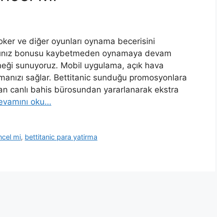
 poker ve diğer oyunları oynama becerisini
andığınız bonusu kaybetmeden oynamaya devam
neği sunuyoruz. Mobil uygulama, açık hava
rmanızı sağlar. Bettitanic sunduğu promosyonlara
dan canlı bahis bürosundan yararlanarak ekstra
evamını oku…
ncel mi
,
bettitanic para yatirma