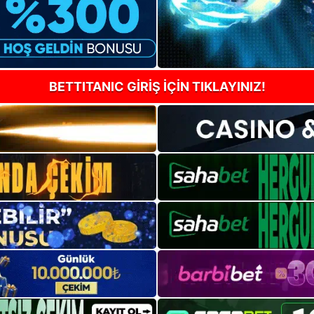
BETTITANIC GİRİŞ İÇİN TIKLAYINIZ!