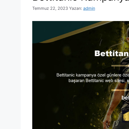
Temmuz 22, 2023
Yazarı:
admin