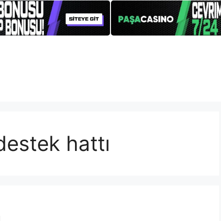
destek hattı
a