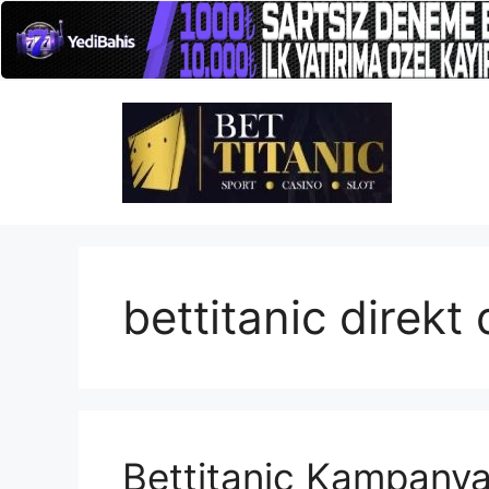
İçeriğe
atla
bettitanic direkt 
Bettitanic Kampany