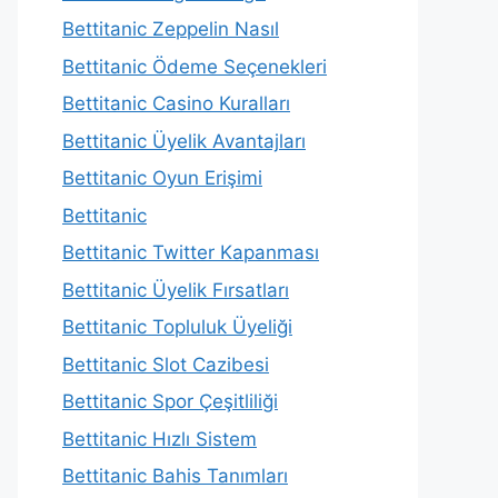
Bettitanic Zeppelin Nasıl
Bettitanic Ödeme Seçenekleri
Bettitanic Casino Kuralları
Bettitanic Üyelik Avantajları
Bettitanic Oyun Erişimi
Bettitanic
Bettitanic Twitter Kapanması
Bettitanic Üyelik Fırsatları
Bettitanic Topluluk Üyeliği
Bettitanic Slot Cazibesi
Bettitanic Spor Çeşitliliği
Bettitanic Hızlı Sistem
Bettitanic Bahis Tanımları