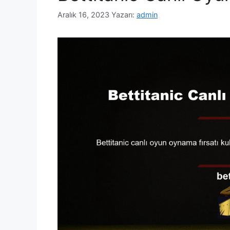
Aralık 16, 2023
Yazarı:
admin