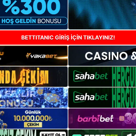
BETTITANIC GİRİŞ İÇİN TIKLAYINIZ!