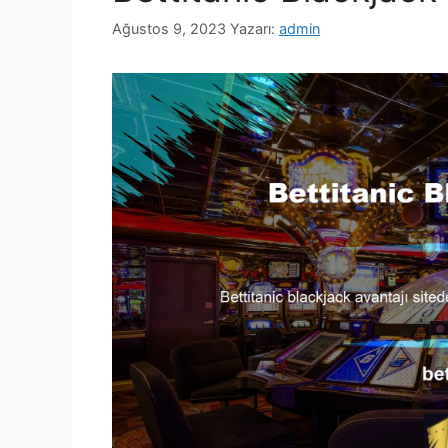
Ağustos 9, 2023
Yazarı:
admin