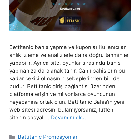
Bettitanic bahis yapma ve kuponlar Kullanıcılar
anlık izleme ve analizlerle daha doğru tahminler
yapabilir. Ayrıca site, oyunlar sırasında bahis
yapmanıza da olanak tanır. Canlı bahislerin bu
kadar çekici olmasının sebeplerinden biri de
budur. Bettitanic giriş bağlantısı üzerinden
platforma erişin ve milyonlarca oyuncunun
heyecanına ortak olun. Bettitanic Bahis’in yeni
web sitesi adresini bulamıyorsanız, lütfen
sitenin sosyal …
Devamını oku…
Kategoriler
Bettitanic Promosyonlar