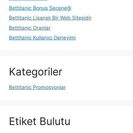
Bettitanic Bonus Seçeneği
Bettitanic Lisanslı Bir Web Sitesidir
Bettitanic Oranlar
Bettitanic Kullanıcı Deneyimi
Kategoriler
Bettitanic Promosyonlar
Etiket Bulutu