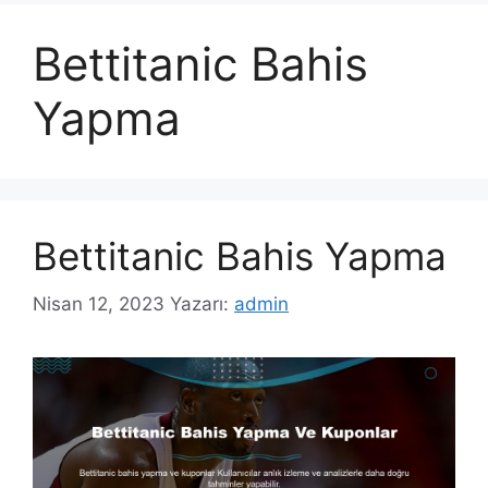
Bettitanic Bahis
Yapma
Bettitanic Bahis Yapma
Nisan 12, 2023
Yazarı:
admin