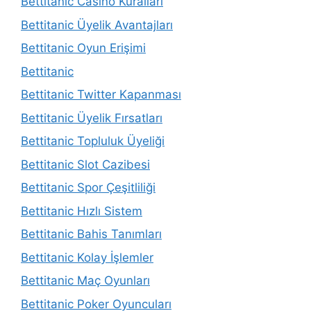
Bettitanic Casino Kuralları
Bettitanic Üyelik Avantajları
Bettitanic Oyun Erişimi
Bettitanic
Bettitanic Twitter Kapanması
Bettitanic Üyelik Fırsatları
Bettitanic Topluluk Üyeliği
Bettitanic Slot Cazibesi
Bettitanic Spor Çeşitliliği
Bettitanic Hızlı Sistem
Bettitanic Bahis Tanımları
Bettitanic Kolay İşlemler
Bettitanic Maç Oyunları
Bettitanic Poker Oyuncuları