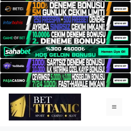
İçeriğe
atla
Menü