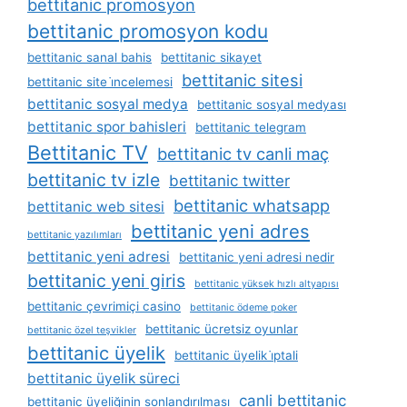
bettitanic promosyon
bettitanic promosyon kodu
bettitanic sanal bahis
bettitanic sikayet
bettitanic sitesi
bettitanic site i̇ncelemesi
bettitanic sosyal medya
bettitanic sosyal medyası
bettitanic spor bahisleri
bettitanic telegram
Bettitanic TV
bettitanic tv canli maç
bettitanic tv izle
bettitanic twitter
bettitanic whatsapp
bettitanic web sitesi
bettitanic yeni adres
bettitanic yazılımları
bettitanic yeni adresi
bettitanic yeni adresi nedir
bettitanic yeni giris
bettitanic yüksek hızlı altyapısı
bettitanic çevrimiçi casino
bettitanic ödeme poker
bettitanic ücretsiz oyunlar
bettitanic özel teşvikler
bettitanic üyelik
bettitanic üyelik i̇ptali
bettitanic üyelik süreci
canli bettitanic
bettitanic üyeliğinin sonlandırılması