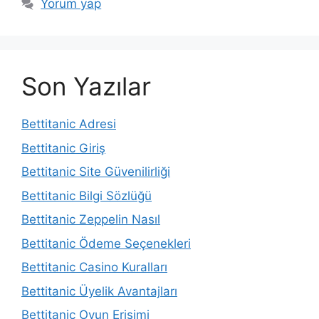
Yorum yap
Son Yazılar
Bettitanic Adresi
Bettitanic Giriş
Bettitanic Site Güvenilirliği
Bettitanic Bilgi Sözlüğü
Bettitanic Zeppelin Nasıl
Bettitanic Ödeme Seçenekleri
Bettitanic Casino Kuralları
Bettitanic Üyelik Avantajları
Bettitanic Oyun Erişimi