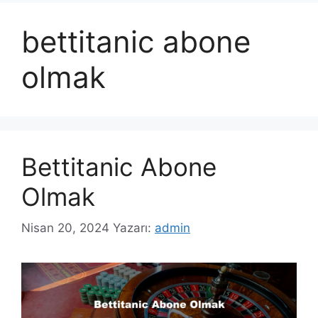
bettitanic abone
olmak
Bettitanic Abone
Olmak
Nisan 20, 2024
Yazarı:
admin