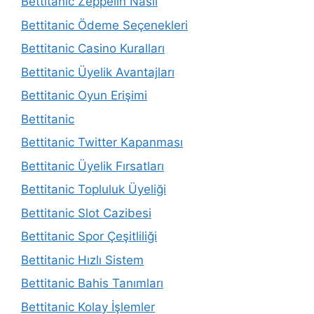
Bettitanic Zeppelin Nasıl
Bettitanic Ödeme Seçenekleri
Bettitanic Casino Kuralları
Bettitanic Üyelik Avantajları
Bettitanic Oyun Erişimi
Bettitanic
Bettitanic Twitter Kapanması
Bettitanic Üyelik Fırsatları
Bettitanic Topluluk Üyeliği
Bettitanic Slot Cazibesi
Bettitanic Spor Çeşitliliği
Bettitanic Hızlı Sistem
Bettitanic Bahis Tanımları
Bettitanic Kolay İşlemler