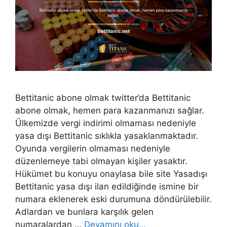
Bettitanic abone olmak twitter’da Bettitanic
abone olmak, hemen para kazanmanızı sağlar.
Ülkemizde vergi indirimi olmaması nedeniyle
yasa dışı Bettitanic sıklıkla yasaklanmaktadır.
Oyunda vergilerin olmaması nedeniyle
düzenlemeye tabi olmayan kişiler yasaktır.
Hükümet bu konuyu onaylasa bile site Yasadışı
Bettitanic yasa dışı ilan edildiğinde ismine bir
numara eklenerek eski durumuna döndürülebilir.
Adlardan ve bunlara karşılık gelen
numaralardan …
Devamını oku…