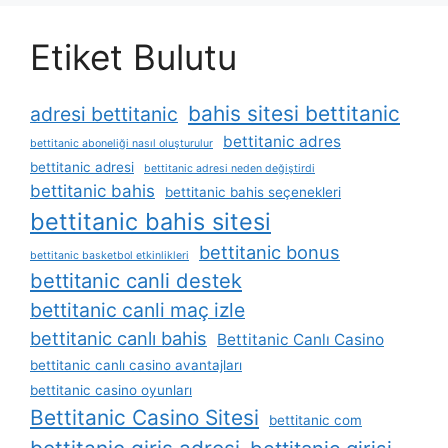
Etiket Bulutu
bahis sitesi bettitanic
adresi bettitanic
bettitanic adres
bettitanic aboneliği nasıl oluşturulur
bettitanic adresi
bettitanic adresi neden değiştirdi
bettitanic bahis
bettitanic bahis seçenekleri
bettitanic bahis sitesi
bettitanic bonus
bettitanic basketbol etkinlikleri
bettitanic canli destek
bettitanic canli maç izle
bettitanic canlı bahis
Bettitanic Canlı Casino
bettitanic canlı casino avantajları
bettitanic casino oyunları
Bettitanic Casino Sitesi
bettitanic com