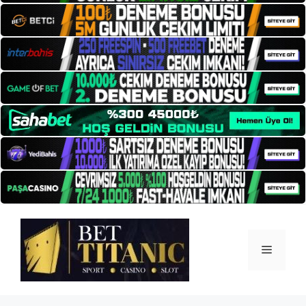
İçeriğe
atla
Menü