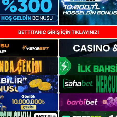
BETTITANIC GİRİŞ İÇİN TIKLAYINIZ!