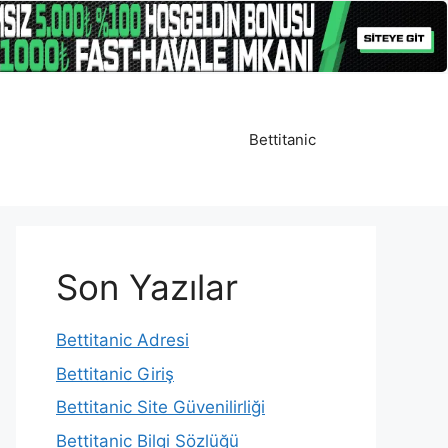
Bettitanic
Son Yazılar
Bettitanic Adresi
Bettitanic Giriş
Bettitanic Site Güvenilirliği
Bettitanic Bilgi Sözlüğü