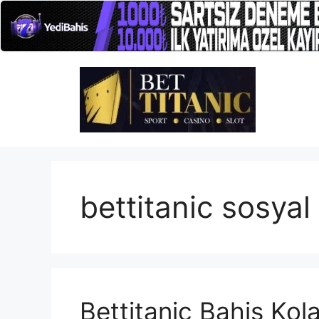
İçeriğe
atla
bettitanic sosyal
Bettitanic Bahis Kola