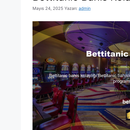
Mayıs 24, 2025
Yazarı:
admin