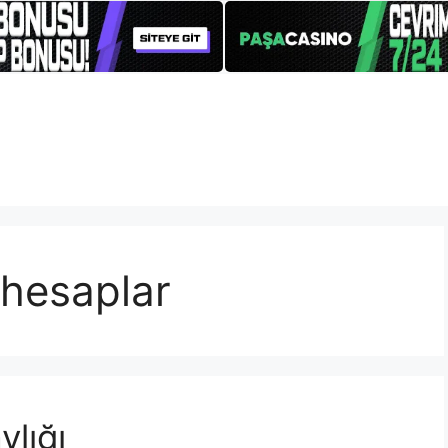
 hesaplar
ylığı