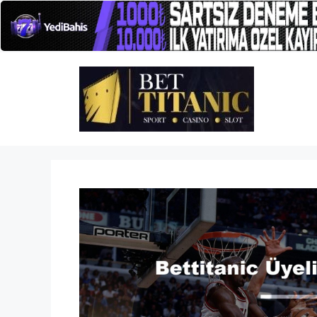
İçeriğe
atla