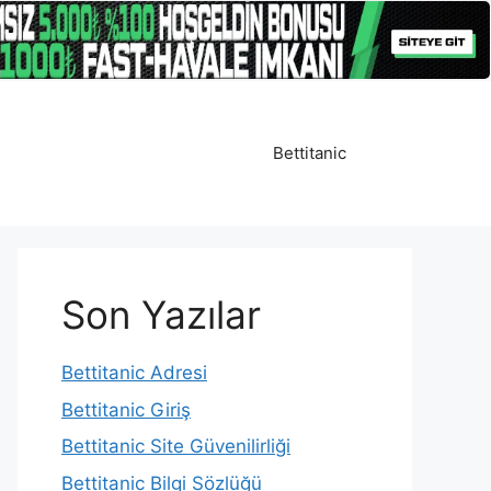
Bettitanic
Son Yazılar
Bettitanic Adresi
Bettitanic Giriş
Bettitanic Site Güvenilirliği
Bettitanic Bilgi Sözlüğü