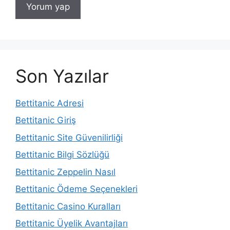
Son Yazılar
Bettitanic Adresi
Bettitanic Giriş
Bettitanic Site Güvenilirliği
Bettitanic Bilgi Sözlüğü
Bettitanic Zeppelin Nasıl
Bettitanic Ödeme Seçenekleri
Bettitanic Casino Kuralları
Bettitanic Üyelik Avantajları