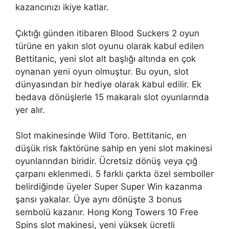
kazancınızı ikiye katlar.
Çıktığı günden itibaren Blood Suckers 2 oyun
türüne en yakın slot oyunu olarak kabul edilen
Bettitanic, yeni slot alt başlığı altında en çok
oynanan yeni oyun olmuştur. Bu oyun, slot
dünyasından bir hediye olarak kabul edilir. Ek
bedava dönüşlerle 15 makaralı slot oyunlarında
yer alır.
Slot makinesinde Wild Toro. Bettitanic, en
düşük risk faktörüne sahip en yeni slot makinesi
oyunlarından biridir. Ücretsiz dönüş veya çığ
çarpanı eklenmedi. 5 farklı çarkta özel semboller
belirdiğinde üyeler Super Super Win kazanma
şansı yakalar. Üye aynı dönüşte 3 bonus
sembolü kazanır. Hong Kong Towers 10 Free
Spins slot makinesi, yeni yüksek ücretli