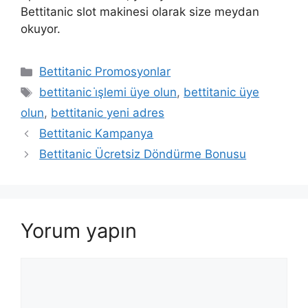
Bettitanic slot makinesi olarak size meydan
okuyor.
Kategoriler
Bettitanic Promosyonlar
Etiketler
bettitanic i̇şlemi üye olun
,
bettitanic üye
olun
,
bettitanic yeni adres
Bettitanic Kampanya
Bettitanic Ücretsiz Döndürme Bonusu
Yorum yapın
Yorum