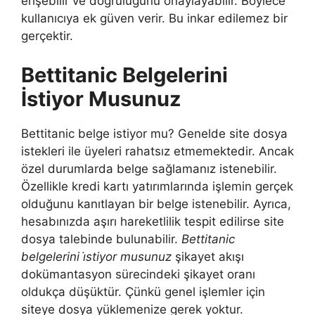
erişebilir ve doğruluğunu onaylayabilir. Böylece
kullanıcıya ek güven verir. Bu inkar edilemez bir
gerçektir.
Bettitanic Belgelerini
İstiyor Musunuz
Bettitanic belge istiyor mu? Genelde site dosya
istekleri ile üyeleri rahatsız etmemektedir. Ancak
özel durumlarda belge sağlamanız istenebilir.
Özellikle kredi kartı yatırımlarında işlemin gerçek
olduğunu kanıtlayan bir belge istenebilir. Ayrıca,
hesabınızda aşırı hareketlilik tespit edilirse site
dosya talebinde bulunabilir.
Bettitanic
belgelerini i̇stiyor musunuz
şikayet akışı
dokümantasyon sürecindeki şikayet oranı
oldukça düşüktür. Çünkü genel işlemler için
siteye dosya yüklemenize gerek yoktur.