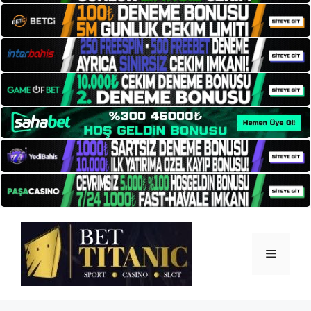
İçeriğe
atla
Menü