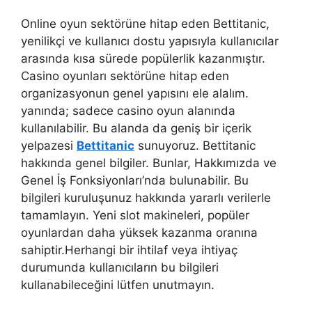
Online oyun sektörüne hitap eden Bettitanic,
yenilikçi ve kullanıcı dostu yapısıyla kullanıcılar
arasında kısa sürede popülerlik kazanmıştır.
Casino oyunları sektörüne hitap eden
organizasyonun genel yapısını ele alalım.
yanında; sadece casino oyun alanında
kullanılabilir. Bu alanda da geniş bir içerik
yelpazesi
Bettitanic
sunuyoruz. Bettitanic
hakkında genel bilgiler. Bunlar, Hakkımızda ve
Genel İş Fonksiyonları’nda bulunabilir. Bu
bilgileri kuruluşunuz hakkında yararlı verilerle
tamamlayın. Yeni slot makineleri, popüler
oyunlardan daha yüksek kazanma oranına
sahiptir.Herhangi bir ihtilaf veya ihtiyaç
durumunda kullanıcıların bu bilgileri
kullanabileceğini lütfen unutmayın.