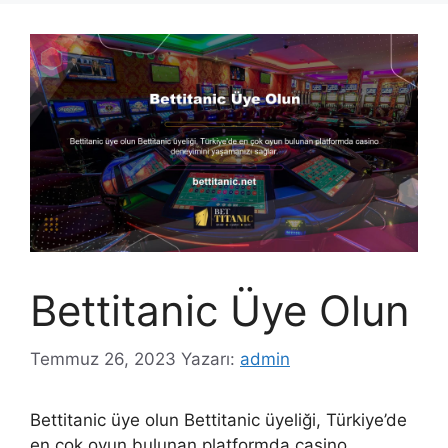
Bettitanic Üye Olun
Temmuz 26, 2023
Yazarı:
admin
Bettitanic üye olun Bettitanic üyeliği, Türkiye’de
en çok oyun bulunan platformda casino