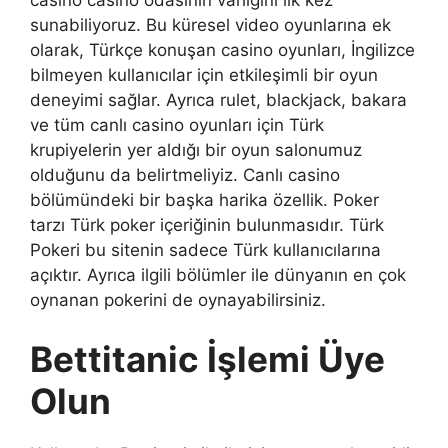
sunabiliyoruz. Bu küresel video oyunlarına ek
olarak, Türkçe konuşan casino oyunları, İngilizce
bilmeyen kullanıcılar için etkileşimli bir oyun
deneyimi sağlar. Ayrıca rulet, blackjack, bakara
ve tüm canlı casino oyunları için Türk
krupiyelerin yer aldığı bir oyun salonumuz
olduğunu da belirtmeliyiz. Canlı casino
bölümündeki bir başka harika özellik. Poker
tarzı Türk poker içeriğinin bulunmasıdır. Türk
Pokeri bu sitenin sadece Türk kullanıcılarına
açıktır. Ayrıca ilgili bölümler ile dünyanın en çok
oynanan pokerini de oynayabilirsiniz.
Bettitanic İşlemi Üye
Olun