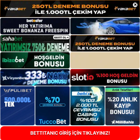
×
BETTITANIC GİRİŞ İÇİN TIKLAYINIZ!