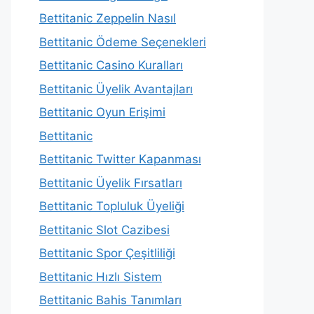
Bettitanic Zeppelin Nasıl
Bettitanic Ödeme Seçenekleri
Bettitanic Casino Kuralları
Bettitanic Üyelik Avantajları
Bettitanic Oyun Erişimi
Bettitanic
Bettitanic Twitter Kapanması
Bettitanic Üyelik Fırsatları
Bettitanic Topluluk Üyeliği
Bettitanic Slot Cazibesi
Bettitanic Spor Çeşitliliği
Bettitanic Hızlı Sistem
Bettitanic Bahis Tanımları