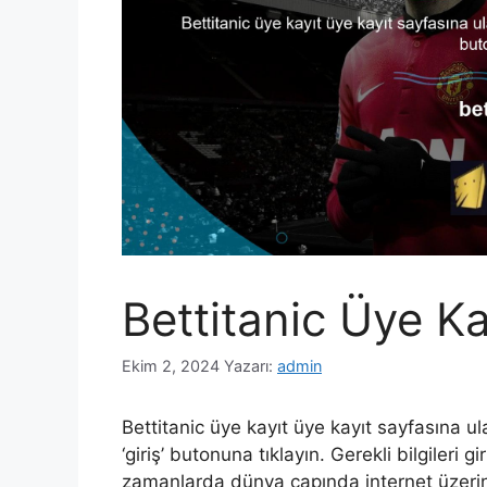
Bettitanic Üye Ka
Ekim 2, 2024
Yazarı:
admin
Bettitanic üye kayıt üye kayıt sayfasına u
‘giriş’ butonuna tıklayın. Gerekli bilgileri 
zamanlarda dünya çapında internet üzerind