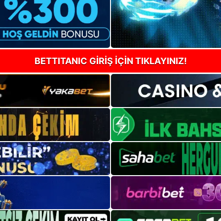
BETTITANIC GİRİŞ İÇİN TIKLAYINIZ!