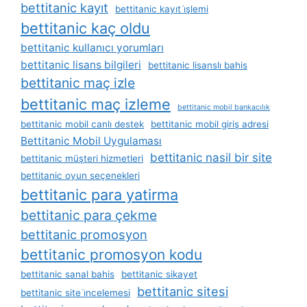
bettitanic kayıt
bettitanic kayıt i̇şlemi
bettitanic kaç oldu
bettitanic kullanıcı yorumları
bettitanic lisans bilgileri
bettitanic lisanslı bahis
bettitanic maç izle
bettitanic maç izleme
bettitanic mobil bankacılık
bettitanic mobil canlı destek
bettitanic mobil giriş adresi
Bettitanic Mobil Uygulaması
bettitanic nasil bir site
bettitanic müşteri hizmetleri
bettitanic oyun seçenekleri
bettitanic para yatirma
bettitanic para çekme
bettitanic promosyon
bettitanic promosyon kodu
bettitanic sanal bahis
bettitanic sikayet
bettitanic sitesi
bettitanic site i̇ncelemesi