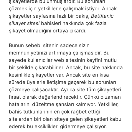
şikayetlerde bulunmuşlardır. Bu sorunları
çözmek için yetkililerle çalışmak istiyor. Ancak
şikayetler sayfasına hızlı bir bakış,
Bettitanic
şikayet sitesi
bahisleri hakkında çok fazla
şikayet olmadığını ortaya çıkardı.
Bunun sebebi sitenin sadece sizin
memnuniyetinizi artırmaya çalışmasıdır. Bu
sayede kullanıcılar web sitesinin keyfini mutlu
bir şekilde çıkarabilirler. Ancak, bu site hakkında
kesinlikle şikayetler var. Ancak site en kısa
sürede üyelerle iletişime geçerek bu sorunları
çözmeye çalışacaktır. Ayrıca site tüm şikayetleri
fırsat olarak değerlendirecektir. Çünkü o zaman
hatalarını düzeltme şansları kalmıyor. Yetkililer,
bahis tutkunlarının en çok rağbet ettiği
sitelerden biri olan siteye gelen şikayetleri kabul
ederek bu eksiklikleri gidermeye çalışıyor.