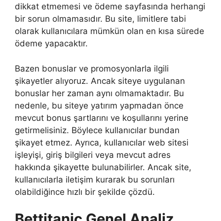
dikkat etmemesi ve ödeme sayfasında herhangi
bir sorun olmamasıdır. Bu site, limitlere tabi
olarak kullanıcılara mümkün olan en kısa sürede
ödeme yapacaktır.
Bazen bonuslar ve promosyonlarla ilgili
şikayetler alıyoruz. Ancak siteye uygulanan
bonuslar her zaman aynı olmamaktadır. Bu
nedenle, bu siteye yatırım yapmadan önce
mevcut bonus şartlarını ve koşullarını yerine
getirmelisiniz. Böylece kullanıcılar bundan
şikayet etmez. Ayrıca, kullanıcılar web sitesi
işleyişi, giriş bilgileri veya mevcut adres
hakkında şikayette bulunabilirler. Ancak site,
kullanıcılarla iletişim kurarak bu sorunları
olabildiğince hızlı bir şekilde çözdü.
Bettitanic Genel Analiz