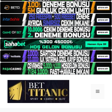
İçeriğe
atla
Menü