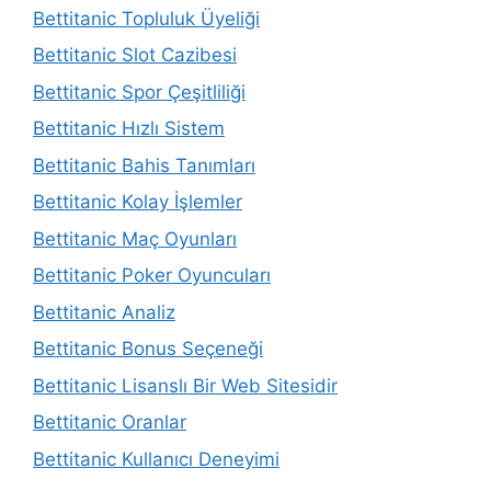
Bettitanic Topluluk Üyeliği
Bettitanic Slot Cazibesi
Bettitanic Spor Çeşitliliği
Bettitanic Hızlı Sistem
Bettitanic Bahis Tanımları
Bettitanic Kolay İşlemler
Bettitanic Maç Oyunları
Bettitanic Poker Oyuncuları
Bettitanic Analiz
Bettitanic Bonus Seçeneği
Bettitanic Lisanslı Bir Web Sitesidir
Bettitanic Oranlar
Bettitanic Kullanıcı Deneyimi