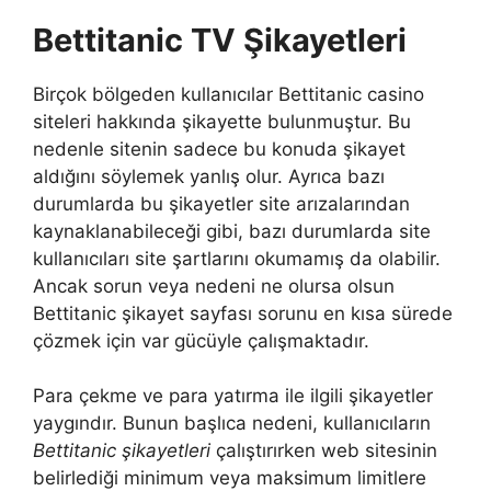
Bettitanic TV Şikayetleri
Birçok bölgeden kullanıcılar Bettitanic casino
siteleri hakkında şikayette bulunmuştur. Bu
nedenle sitenin sadece bu konuda şikayet
aldığını söylemek yanlış olur. Ayrıca bazı
durumlarda bu şikayetler site arızalarından
kaynaklanabileceği gibi, bazı durumlarda site
kullanıcıları site şartlarını okumamış da olabilir.
Ancak sorun veya nedeni ne olursa olsun
Bettitanic şikayet sayfası sorunu en kısa sürede
çözmek için var gücüyle çalışmaktadır.
Para çekme ve para yatırma ile ilgili şikayetler
yaygındır. Bunun başlıca nedeni, kullanıcıların
Bettitanic şikayetleri
çalıştırırken web sitesinin
belirlediği minimum veya maksimum limitlere