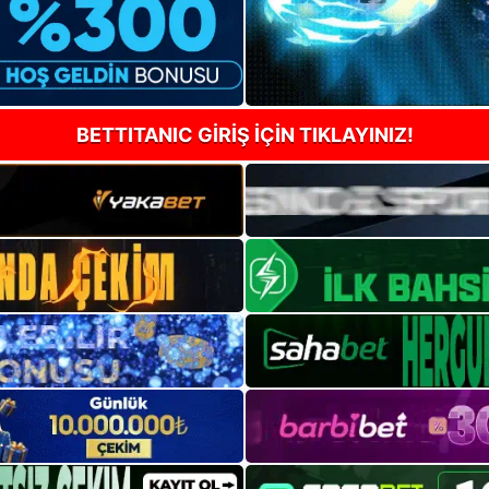
BETTITANIC GİRİŞ İÇİN TIKLAYINIZ!