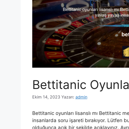
Bettitanic Oyunla
Ekim 14, 2023
Yazarı:
admin
Bettitanic oyunları lisanslı mı Bettitanic 
insanlarda soru işareti bırakıyor. Lütfen
olduğunca açık bir şekilde açıklayınız. Ay