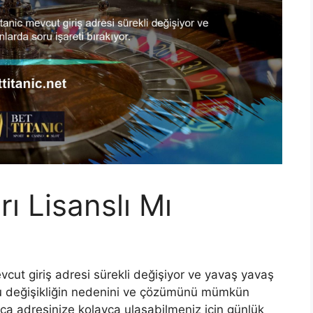
rı Lisanslı Mı
mevcut giriş adresi sürekli değişiyor ve yavaş yavaş
 bu değişikliğin nedenini ve çözümünü mümkün
rıca adresinize kolayca ulaşabilmeniz için günlük