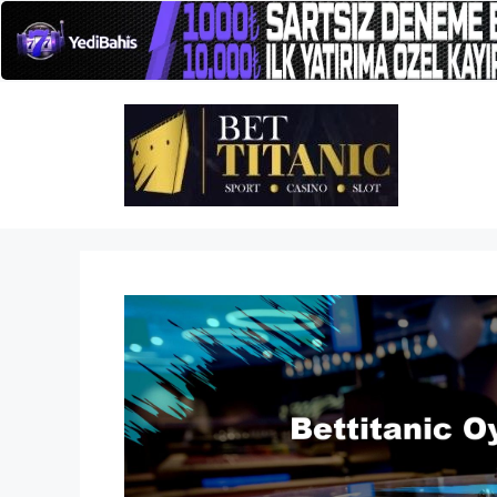
İçeriğe
atla