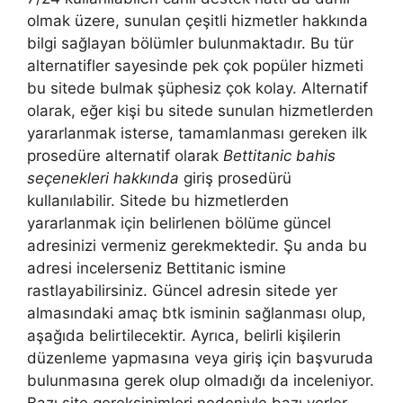
olmak üzere, sunulan çeşitli hizmetler hakkında
bilgi sağlayan bölümler bulunmaktadır. Bu tür
alternatifler sayesinde pek çok popüler hizmeti
bu sitede bulmak şüphesiz çok kolay. Alternatif
olarak, eğer kişi bu sitede sunulan hizmetlerden
yararlanmak isterse, tamamlanması gereken ilk
prosedüre alternatif olarak
Bettitanic bahis
seçenekleri hakkında
giriş prosedürü
kullanılabilir. Sitede bu hizmetlerden
yararlanmak için belirlenen bölüme güncel
adresinizi vermeniz gerekmektedir. Şu anda bu
adresi incelerseniz Bettitanic ismine
rastlayabilirsiniz. Güncel adresin sitede yer
almasındaki amaç btk isminin sağlanması olup,
aşağıda belirtilecektir. Ayrıca, belirli kişilerin
düzenleme yapmasına veya giriş için başvuruda
bulunmasına gerek olup olmadığı da inceleniyor.