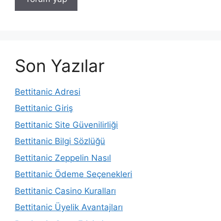
Son Yazılar
Bettitanic Adresi
Bettitanic Giriş
Bettitanic Site Güvenilirliği
Bettitanic Bilgi Sözlüğü
Bettitanic Zeppelin Nasıl
Bettitanic Ödeme Seçenekleri
Bettitanic Casino Kuralları
Bettitanic Üyelik Avantajları