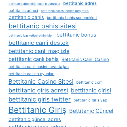
bettitanic adres
bettitanic aboneliği nasıl oluşturulur
bettitanic adresi
bettitanic adresi neden değiştirdi
bettitanic bahis
bettitanic bahis seçenekleri
bettitanic bahis sitesi
bettitanic bonus
bettitanic basketbol etkinlikleri
bettitanic canli destek
bettitanic canli maç izle
bettitanic canlı bahis
Bettitanic Canlı Casino
bettitanic canlı casino avantajları
bettitanic casino oyunları
Bettitanic Casino Sitesi
bettitanic com
bettitanic giris adresi
bettitanic girisi
bettitanic giris twitter
bettitanic giris yap
Bettitanic Giriş
Bettitanic Güncel
bettitanic güncel adres
bettitanic güncel adresi