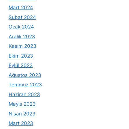
Mart 2024
Şubat 2024
Ocak 2024
Aralık 2023
Kasım 2023
Ekim 2023
Eylül 2023
Ağustos 2023
Temmuz 2023
Haziran 2023
Mayıs 2023
Nisan 2023
Mart 2023