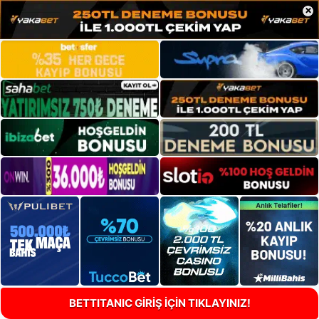
×
BETTITANIC GİRİŞ İÇİN TIKLAYINIZ!