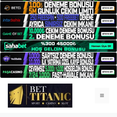
İçeriğe
atla
Menü