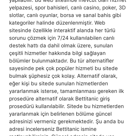
yelpazesi, spor bahisleri, canlı casino, poker, 3D
slotlar, canlı oyunlar, borsa ve sanal bahis gibi
kategoriler halinde düzenlenmiştir. Web
sitesinde özellikle interaktif alanda her türlü
sorunu çözmek için 7/24 kullanılabilen canlı
destek hattı da dahil olmak üzere, sunulan
çeşitli hizmetler hakkında bilgi sağlayan
bölümler bulunmaktadır. Bu tür alternatifler
sayesinde pek çok popüler hizmeti bu sitede
bulmak şüphesiz çok kolay. Alternatif olarak,
eğer kişi bu sitede sunulan hizmetlerden
yararlanmak isterse, tamamlanması gereken ilk
prosedüre alternatif olarak Bettitanic giriş
prosedürü kullanılabilir. Sitede bu hizmetlerden
yararlanmak için belirlenen bölüme güncel
adresinizi vermeniz gerekmektedir. Şu anda bu
adresi incelerseniz Bettitanic ismine