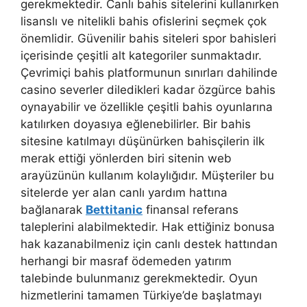
gerekmektedir. Canlı bahis sitelerini kullanırken
lisanslı ve nitelikli bahis ofislerini seçmek çok
önemlidir. Güvenilir bahis siteleri spor bahisleri
içerisinde çeşitli alt kategoriler sunmaktadır.
Çevrimiçi bahis platformunun sınırları dahilinde
casino severler diledikleri kadar özgürce bahis
oynayabilir ve özellikle çeşitli bahis oyunlarına
katılırken doyasıya eğlenebilirler. Bir bahis
sitesine katılmayı düşünürken bahisçilerin ilk
merak ettiği yönlerden biri sitenin web
arayüzünün kullanım kolaylığıdır. Müşteriler bu
sitelerde yer alan canlı yardım hattına
bağlanarak
Bettitanic
finansal referans
taleplerini alabilmektedir. Hak ettiğiniz bonusa
hak kazanabilmeniz için canlı destek hattından
herhangi bir masraf ödemeden yatırım
talebinde bulunmanız gerekmektedir. Oyun
hizmetlerini tamamen Türkiye’de başlatmayı