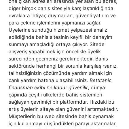
öne çıkan adresleri arasında yer alan bu adres,
diğer birçok bahis sitesiyle karşılaştırıldığında
evraklara ihtiyaç duymadan, güvenli yatırım ve
para çekme işlemlerini yapmanızı sağlar.
Üyelerine sunduğu hizmet yelpazesi analiz
edildiğinde bahis sitesinin keyifli bir deneyim
sunmayı amaçladığı ortaya çıkıyor. Sitede
alışveriş yapabilmek için öncelikle üyelik
sürecinden geçmeniz gerekmektedir. Bahis
sektöründe herhangi bir sorunla karşılaşırsanız,
talihsizliğinizin çözümünde yardım almak için
canlı yardım hattına ulaşabilirsiniz.
Bettitanic
finansman ekibi ne kadar güvenilir
, dünya
çapında çeşitli ülkelerde bahis sistemleri
sağlayan çevrimiçi bir platformdur. Hızdaki bu
artış üyelerin siteye olan güvenini artırmaktadır.
Müşterilerin bu web sitesinde bahis oynamak
için kullanmayı düşündükleri parayı aktarmaları